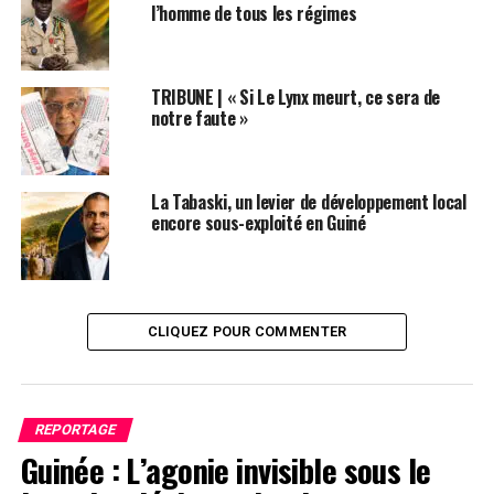
l’homme de tous les régimes
projets et les programmes doivent bénéficier aux
populations ». Pour réussir ce pari, Mohamed Béavogui
exhorte aux changements d’habitudes pour que « la
Guinée gagne ».
TRIBUNE | « Si Le Lynx meurt, ce sera de
notre faute »
Primature de la république de Guinée
La Tabaski, un levier de développement local
Post Views:
3 409
encore sous-exploité en Guiné
ETIQUETTES
CNRD
FEATURED
GUINÉE
MOHAMED BÉAVOGUI
PRIMATURE
SUIVANT
Guinée : la fâcheuse aventure d’Ahmed Sissoko pour
CLIQUEZ POUR COMMENTER
obtenir sa nationalité Guinéenne
NE RATEZ PAS
Déguerpissement de Kaporo-Rails: le collectif des
victimes attire l’attention des nouvelles autorités
REPORTAGE
Guinée : L’agonie invisible sous le