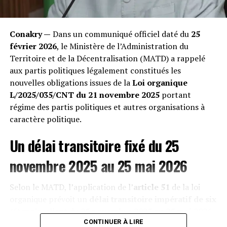
« Nous perdons nos bêtes les unes après les autres.
Quand on les ouvre après leur mort, leur estomac est
Conakry —
Dans un communiqué officiel daté du
25
transformé en un bloc compact de sacs plastiques
février 2026
, le Ministère de l’Administration du
impossibles à digérer », témoigne un éleveur impuissant
Territoire et de la Décentralisation (MATD) a rappelé
rencontré lors de notre enquête. Les vétérinaires
aux partis politiques légalement constitués les
confirment une hausse exponentielle des occlusions
nouvelles obligations issues de la
Loi organique
intestinales mortelles, décimant une économie pastorale
L/2025/035/CNT du 21 novembre 2025
portant
déjà fragile. »
régime des partis politiques et autres organisations à
caractère politique.
Un délai transitoire fixé du 25
novembre 2025 au 25 mai 2026
Selon le MATD, l’application de l’
article 51
de la loi
organique prévoit un
délai transitoire impératif de six
(6) mois
, allant du
25 novembre 2025 au 25 mai 2026
,
afin de permettre aux formations politiques de se
CONTINUER À LIRE