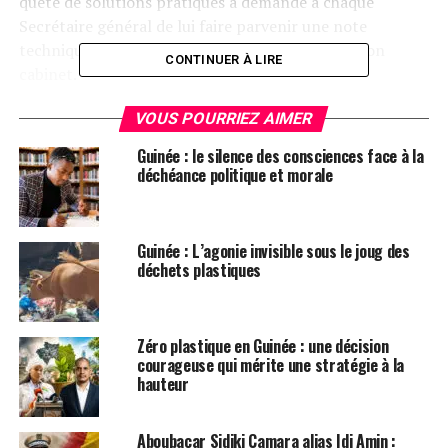
quête de solutions pratiques a demandé à chaque
Secrétaire général de lui faire parvenir une note
technique pour un examen plus approfondi de son
CONTINUER À LIRE
cabinet.
VOUS POURRIEZ AIMER
Guinée : le silence des consciences face à la
déchéance politique et morale
Guinée : L’agonie invisible sous le joug des
déchets plastiques
Zéro plastique en Guinée : une décision
courageuse qui mérite une stratégie à la
hauteur
Le premier ministre a invité les Secrétaires généraux à
travailler pour la nation et le peuple de Guinée. « Les
Aboubacar Sidiki Camara alias Idi Amin :