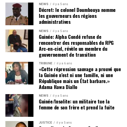
c’est laisser libre cours à des dérives susceptibles de
NEWS
il y a 5 ans
nous entraîner, à terme, dans une spirale d’insécurité,
Décret: le colonel Doumbouya nomme
voire d’instabilité politique et institutionnelle.
les gouverneurs des régions
administratives
Cette tribune se veut également un plaidoyer en faveur de
NEWS
il y a 5 ans
la vérité, de la justice et de l’humanité.
Guinée: Alpha Condé refuse de
rencontrer des responsables du RPG
La disparition de plusieurs figures politiques et
Arc-en-ciel, révèle un membre du
citoyennes — parmi lesquelles Foniké Mengué, Billo Bah,
gouvernement de transition
Habib Marouane Camara, Sadou Nimagan — ainsi que la
TRIBUNE
il y a 6 ans
situation de nombreux détenus, demeure une source de
«Cette répression sauvage a prouvé que
profonde inquiétude nationale.
la Guinée n’est ni une famille, ni une
Le silence entourant leur sort alimente les tensions,
République mais un État barbare.»
Adama Hawa Diallo
nourrit les suspicions et inflige une souffrance durable
aux familles concernées comme à l’opinion publique. Les
NEWS
il y a 5 ans
proches de ces personnes, à l’instar de ceux d’Aliou Bah
Guinée/Insolite: un militaire tue la
femme de son frère et prend la fuite
et de tant d’autres, ont un droit légitime et inaliénable :
celui de savoir où se trouvent les leurs et de connaître la
vérité sur leur sort.
JUSTICE
il y a 5 ans