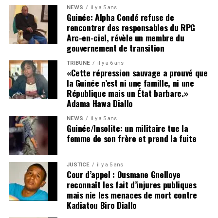
c’est laisser libre cours à des dérives susceptibles de
NEWS
il y a 5 ans
nous entraîner, à terme, dans une spirale d’insécurité,
Guinée: Alpha Condé refuse de
voire d’instabilité politique et institutionnelle.
rencontrer des responsables du RPG
Arc-en-ciel, révèle un membre du
Cette tribune se veut également un plaidoyer en faveur de
gouvernement de transition
la vérité, de la justice et de l’humanité.
TRIBUNE
il y a 6 ans
«Cette répression sauvage a prouvé que
La disparition de plusieurs figures politiques et
la Guinée n’est ni une famille, ni une
citoyennes — parmi lesquelles Foniké Mengué, Billo Bah,
République mais un État barbare.»
Habib Marouane Camara, Sadou Nimagan — ainsi que la
Adama Hawa Diallo
situation de nombreux détenus, demeure une source de
NEWS
il y a 5 ans
profonde inquiétude nationale.
Guinée/Insolite: un militaire tue la
Le silence entourant leur sort alimente les tensions,
femme de son frère et prend la fuite
nourrit les suspicions et inflige une souffrance durable
aux familles concernées comme à l’opinion publique. Les
JUSTICE
il y a 5 ans
proches de ces personnes, à l’instar de ceux d’Aliou Bah
Cour d’appel : Ousmane Gnelloye
reconnaît les fait d’injures publiques
et de tant d’autres, ont un droit légitime et inaliénable :
mais nie les menaces de mort contre
celui de savoir où se trouvent les leurs et de connaître la
Kadiatou Biro Diallo
vérité sur leur sort.