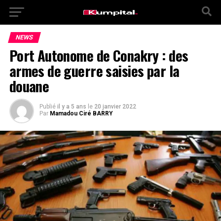
NEWS
Port Autonome de Conakry : des
armes de guerre saisies par la
douane
Publié
il y a 5 ans
le
20 janvier 2022
Par
Mamadou Ciré BARRY