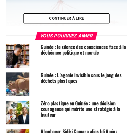
CONTINUER À LIRE
VOUS POURRIEZ AIMER
Guinée : le silence des consciences face à la
déchéance politique et morale
Selon des sources sécuritaires, après la découverte des
Guinée : L’agonie invisible sous le joug des
armes, ce sont tous les services concernés qui se sont
déchets plastiques
mobilisés sur les lieux. Une première fouille de
confirmation a été faite et le conteneur suspect a été
placé en lieu sûr. Les Douanes Nationales, la
Zéro plastique en Guinée : une décision
Gendarmerie et les services spéciaux de la lutte contre
courageuse qui mérite une stratégie à la
hauteur
le Grand banditisme et les crimes organisés annoncent
chacun en ce qui le concerne, diligenter le plus
rapidement possible des enquêtes pour connaitre les
Aboubacar Sidiki Camara alias Idi Amin :