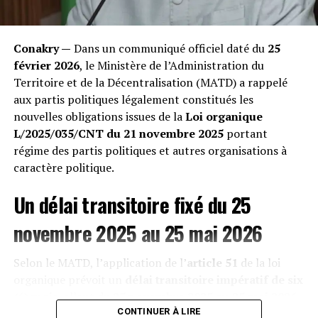
« Nous perdons nos bêtes les unes après les autres.
Quand on les ouvre après leur mort, leur estomac est
Conakry —
Dans un communiqué officiel daté du
25
transformé en un bloc compact de sacs plastiques
février 2026
, le Ministère de l’Administration du
impossibles à digérer », témoigne un éleveur impuissant
Territoire et de la Décentralisation (MATD) a rappelé
rencontré lors de notre enquête. Les vétérinaires
aux partis politiques légalement constitués les
confirment une hausse exponentielle des occlusions
nouvelles obligations issues de la
Loi organique
intestinales mortelles, décimant une économie pastorale
L/2025/035/CNT du 21 novembre 2025
portant
déjà fragile. »
régime des partis politiques et autres organisations à
caractère politique.
Un délai transitoire fixé du 25
novembre 2025 au 25 mai 2026
Selon le MATD, l’application de l’
article 51
de la loi
organique prévoit un
délai transitoire impératif de six
(6) mois
, allant du
25 novembre 2025 au 25 mai 2026
,
afin de permettre aux formations politiques de se
CONTINUER À LIRE