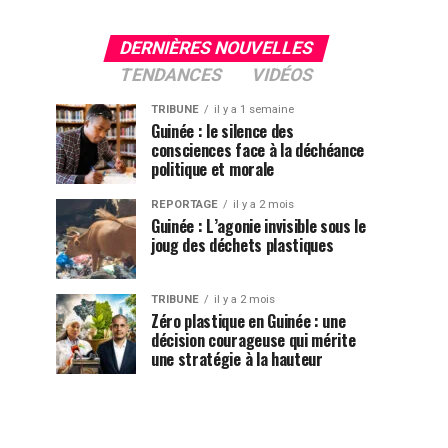
DERNIÈRES NOUVELLES
TENDANCES
VIDÉOS
TRIBUNE
il y a 1 semaine
Guinée : le silence des
consciences face à la déchéance
politique et morale
REPORTAGE
il y a 2 mois
Guinée : L’agonie invisible sous le
joug des déchets plastiques
TRIBUNE
il y a 2 mois
Zéro plastique en Guinée : une
décision courageuse qui mérite
une stratégie à la hauteur