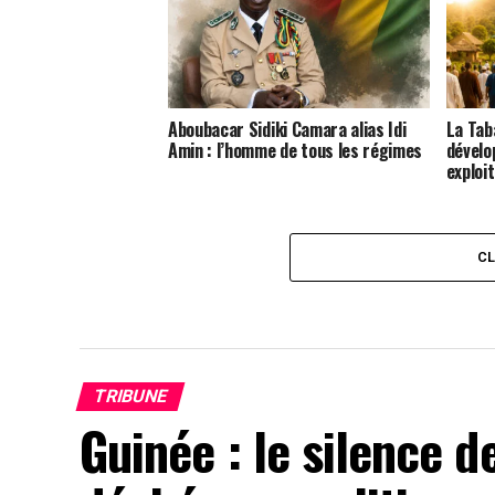
Aboubacar Sidiki Camara alias Idi
La Taba
Amin : l’homme de tous les régimes
dévelo
exploi
C
TRIBUNE
Guinée : le silence d