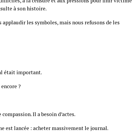
ifficiles, à la censure et aux pressions pour finir victime
sulte à son histoire.
ns applaudir les symboles, mais nous refusons de les
l était important.
 encore ?
 compassion. Il a besoin d’actes.
ne est lancée : acheter massivement le journal.