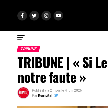
TRIBUNE
TRIBUNE | « Si Le
notre faute »
Publié
il y a 2 mois
le
4 juin 2026
Par
Kumpital