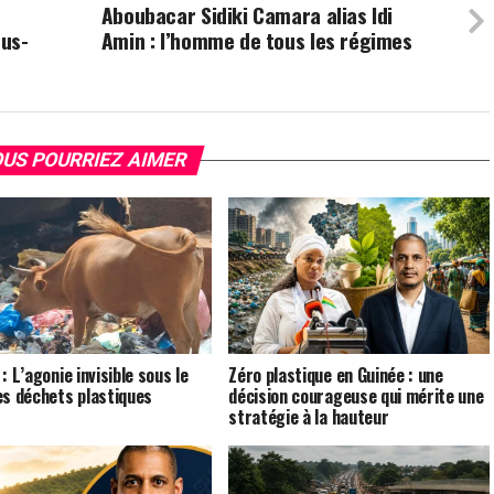
Aboubacar Sidiki Camara alias Idi
ous-
Amin : l’homme de tous les régimes
US POURRIEZ AIMER
: L’agonie invisible sous le
Zéro plastique en Guinée : une
es déchets plastiques
décision courageuse qui mérite une
stratégie à la hauteur