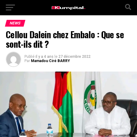
NEWS
Cellou Dalein chez Embalo : Que se
sont-ils dit ?
Publié
il y a 4 ans
le
27 décembre 2022
Par
Mamadou Ciré BARRY