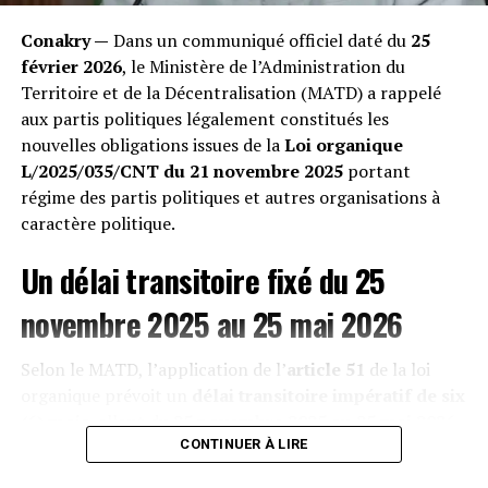
« Nous perdons nos bêtes les unes après les autres.
Quand on les ouvre après leur mort, leur estomac est
Conakry —
Dans un communiqué officiel daté du
25
transformé en un bloc compact de sacs plastiques
février 2026
, le Ministère de l’Administration du
impossibles à digérer », témoigne un éleveur impuissant
Territoire et de la Décentralisation (MATD) a rappelé
rencontré lors de notre enquête. Les vétérinaires
aux partis politiques légalement constitués les
confirment une hausse exponentielle des occlusions
nouvelles obligations issues de la
Loi organique
intestinales mortelles, décimant une économie pastorale
L/2025/035/CNT du 21 novembre 2025
portant
déjà fragile. »
régime des partis politiques et autres organisations à
caractère politique.
Un délai transitoire fixé du 25
novembre 2025 au 25 mai 2026
Selon le MATD, l’application de l’
article 51
de la loi
organique prévoit un
délai transitoire impératif de six
(6) mois
, allant du
25 novembre 2025 au 25 mai 2026
,
afin de permettre aux formations politiques de se
CONTINUER À LIRE
mettre « intégralement en conformité » avec les