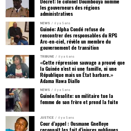
Décret: le colonel Doumbouya nomme
voire d’instabilité politique et institutionnelle.
les gouverneurs des régions
administratives
Cette tribune se veut également un plaidoyer en faveur de
NEWS
il y a 5 ans
la vérité, de la justice et de l’humanité.
Guinée: Alpha Condé refuse de
rencontrer des responsables du RPG
La disparition de plusieurs figures politiques et
Arc-en-ciel, révèle un membre du
citoyennes — parmi lesquelles Foniké Mengué, Billo Bah,
gouvernement de transition
Habib Marouane Camara, Sadou Nimagan — ainsi que la
TRIBUNE
il y a 6 ans
situation de nombreux détenus, demeure une source de
«Cette répression sauvage a prouvé que
profonde inquiétude nationale.
la Guinée n’est ni une famille, ni une
Le silence entourant leur sort alimente les tensions,
République mais un État barbare.»
Adama Hawa Diallo
nourrit les suspicions et inflige une souffrance durable
aux familles concernées comme à l’opinion publique. Les
NEWS
il y a 5 ans
proches de ces personnes, à l’instar de ceux d’Aliou Bah
Guinée/Insolite: un militaire tue la
femme de son frère et prend la fuite
et de tant d’autres, ont un droit légitime et inaliénable :
celui de savoir où se trouvent les leurs et de connaître la
vérité sur leur sort.
JUSTICE
il y a 5 ans
Cour d’appel : Ousmane Gnelloye
Depuis plus d’une année, ces familles vivent dans
reconnaît les fait d’injures publiques