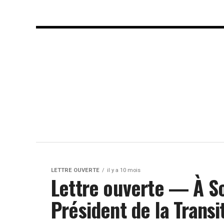
LETTRE OUVERTE
il y a 10 mois
Lettre ouverte — À S
Président de la Trans