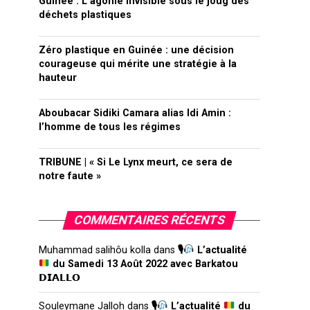
Guinée : L’agonie invisible sous le joug des
déchets plastiques
Zéro plastique en Guinée : une décision
courageuse qui mérite une stratégie à la
hauteur
Aboubacar Sidiki Camara alias Idi Amin :
l’homme de tous les régimes
TRIBUNE | « Si Le Lynx meurt, ce sera de
notre faute »
COMMENTAIRES RÉCENTS
Muhammad salihôu kolla
dans
🎙
L’actualité
du Samedi 13 Août 2022 avec Barkatou
𝗗𝗜𝗔𝗟𝗟𝗢
Souleymane Jalloh
dans
🎙
L’actualité
du