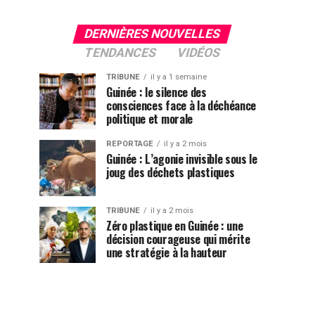
DERNIÈRES NOUVELLES
TENDANCES
VIDÉOS
TRIBUNE
il y a 1 semaine
Guinée : le silence des
consciences face à la déchéance
politique et morale
REPORTAGE
il y a 2 mois
Guinée : L’agonie invisible sous le
joug des déchets plastiques
TRIBUNE
il y a 2 mois
Zéro plastique en Guinée : une
décision courageuse qui mérite
une stratégie à la hauteur