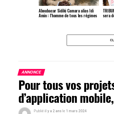
Aboubacar Sidiki Camara alias Idi
TRIBUN
Amin : l’homme de tous les régimes
sera d
C
ANNONCE
Pour tous vos projet
d’application mobile,
Publié
il y a 2 ans
le
1 mars 2024