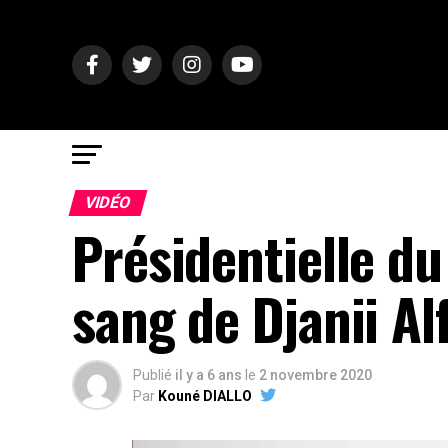
VIDÉO
Présidentielle du
sang de Djanii Al
Publié
il y a 6 ans
le
2 novembre 2020
Par
Kouné DIALLO