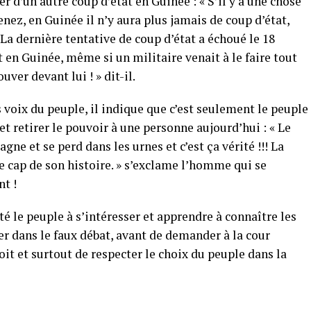
ler d’un autre coup d’état en Guinée : « S’il y a une chose
tenez, en Guinée il n’y aura plus jamais de coup d’état,
La dernière tentative de coup d’état a échoué le 18
at en Guinée, même si un militaire venait à le faire tout
ouver devant lui ! » dit-il.
 voix du peuple, il indique que c’est seulement le peuple
t retirer le pouvoir à une personne aujourd’hui : « Le
gne et se perd dans les urnes et c’est ça vérité !!! La
 cap de son histoire. » s’exclame l’homme qui se
t !
ité le peuple à s’intéresser et apprendre à connaître les
er dans le faux débat, avant de demander à la cour
roit et surtout de respecter le choix du peuple dans la