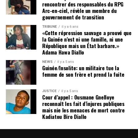
colis ?
rencontrer des responsables du RPG
Arc-en-ciel, révèle un membre du
Partant d’un constat réel issu de leurs propres
gouvernement de transition
expériences, les responsables de
Colis4You
ne se sont
pas contentés de simplement vous développer une
TRIBUNE
il y a 6 ans
«Cette répression sauvage a prouvé que
application de mise en relation. Mieux encore, grâce à
la Guinée n’est ni une famille, ni une
une bonne maîtrise des nouvelles technologies
République mais un État barbare.»
informatiques et une meilleure identification des
Adama Hawa Diallo
besoins des usagers, ils ont joint l’utile à l’agréable en
NEWS
il y a 5 ans
vous créant une des applications les plus complètes, les
Guinée/Insolite: un militaire tue la
plus accessibles et les plus sécurisées du moment sur le
femme de son frère et prend la fuite
marché. L’accès est gratuit et ils ont intégré des
fonctionnalités non des moindres vous permettant
JUSTICE
il y a 5 ans
entre autres de :
Cour d’appel : Ousmane Gnelloye
reconnaît les fait d’injures publiques
Réserver
à tout moment des places pour la
mais nie les menaces de mort contre
Kadiatou Biro Diallo
livraison de vos colis. Ce qui est nécessaire en cas
d’urgence ou si par exemple les places sont
limitées.