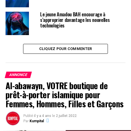
Émission du Samedi 13 Août 2022.
Le jeune Amadou BAH encourage à
s’approprier davantage les nouvelles
technologies
CLIQUEZ POUR COMMENTER
ANNONCE
Al-abawayn, VOTRE boutique de
prêt-à-porter islamique pour
Femmes, Hommes, Filles et Garçons
Publié
il y a 4 ans
le
2 juillet 2022
Par
Kumpital