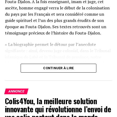
Fouta-Djalon. À la fois enseignant, imam et juge, cet
ascète, homme engagé verra le début de la colonisation
du pays par les Français et sera considéré comme un
guide spirituel et l’un des plus grands érudits de son
époque au Fouta-Djalon. Ses textes retrouvés sont un
témoignage précieux de l’histoire du Fouta-Djalon.
« La biographie permet le détour par l’anecdote
signifiante : ainsi, devenu juge colonial, dans le Tribunal
islamique de Labé et le Tribunal de province, notre
héros laisse voir sa perplexité devant le rôle que lui fait
CONTINUER À LIRE
jouer un colonisateur désireux de maintenir dans le
système une personnalité encombrante pour mieux la
contrôler : aussitôt qu’il l’a reçu, il distribue aux pauvres
son salaire de juge dont il ne comprend pas la
ANNONCE
justification »
Colis4You, la meilleure solution
Avis de l’éditeur
innovante qui révolutionne l’envoi de