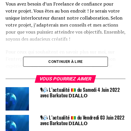
Vous avez besoin d’un Freelance de confiance pour
votre projet. Vous êtes au bon endroit ! Je serais votre
unique interlocuteur durant notre collaboration. Selon
votre projet, j’adapterais mes conseils et mes actions
pour que vous puissiez atteindre vos objectifs. Ensemble,
soyons des audacieux créatifs !
Pour ceux qui souhaitent en savoir plus sur moi, sur
l’entreprise k-loumo, sur comment je travaille, mon
CONTINUER À LIRE
expérience, ma vision du freelance et du monde de
l’entrepreneuriat.
VOUS POURRIEZ AIMER
Contactez-moi sur WhatsApp au +33 628 13 56 61
🎙
L’actualité
du Samedi 4 Juin 2022
avec Barkatou 𝗗𝗜𝗔𝗟𝗟𝗢
Post Views:
3 630
ETIQUETTES
VIDEO
🎙
L’actualité
du Vendredi 03 Juin 2022
avec Barkatou 𝗗𝗜𝗔𝗟𝗟𝗢
NE RATEZ PAS
Décryptage de l’actualité Guinéenne
avec Tola BAH.