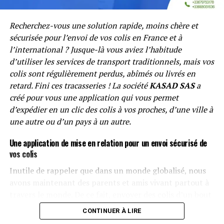
Lien Editeur :
Thierno Mahmoûdou Lâriya (1850-1925)
: le juge, l’imam et l’ascète de Labé – Éditions du
Panthéon (editions-pantheon.fr)
Recherchez-vous une solution rapide, moins chère et
sécurisée pour l’envoi de vos colis en France et à
l’international ? Jusque-là vous aviez l’habitude
d’utiliser les services de transport traditionnels, mais vos
Contact Guinée :
Pour toute information concernant
colis sont régulièrement perdus, abîmés ou livrés en
ce livre en Guinée contactez les numéros suivants :
retard. Fini ces tracasseries ! La société
KASAD SAS
a
(00224) 610 797 635 ou (00224) 663 742 916.
créé pour vous une application qui vous permet
d’expédier en un clic des colis à vos proches, d’une ville à
une autre ou d’un pays à un autre.
Post Views:
2 918
Une application de mise en relation pour un envoi sécurisé de
vos colis
Inutile de rappeler que dans un monde globalisé, nous
avons maintenant des parents et amis vivant partout à
travers le monde. De ce fait, envoyer des colis d’un bout
à l’autre est devenu un besoin quotidien mais en même
CONTINUER À LIRE
temps une source de stress pour beaucoup : des tarifs