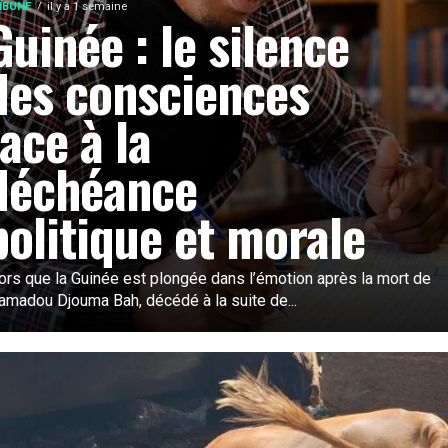
IBUNE
il y a 1 semaine
Guinée : le silence
des consciences
face à la
déchéance
politique et morale
ors que la Guinée est plongée dans l’émotion après la mort de
madou Djouma Bah, décédé à la suite de...