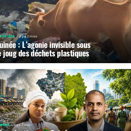
PORTAGE
il y a 2 mois
uinée : L’agonie invisible sous
e joug des déchets plastiques
IBUNE
il y a 2 mois