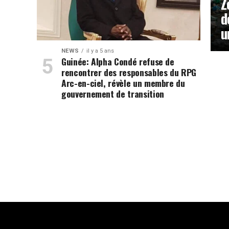
Z
d
u
NEWS
il y a 5 ans
Guinée: Alpha Condé refuse de
rencontrer des responsables du RPG
Arc-en-ciel, révèle un membre du
gouvernement de transition