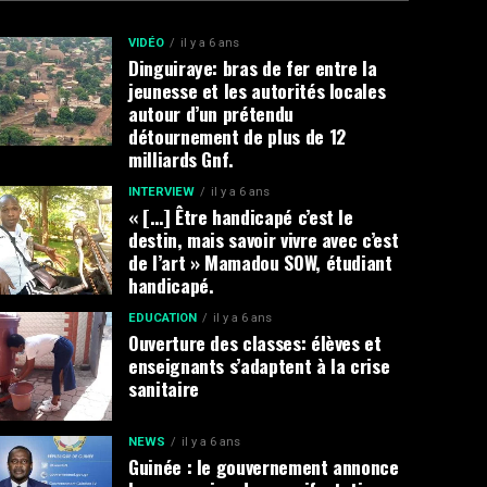
VIDÉO
il y a 6 ans
Dinguiraye: bras de fer entre la
jeunesse et les autorités locales
autour d’un prétendu
détournement de plus de 12
milliards Gnf.
INTERVIEW
il y a 6 ans
« […] Être handicapé c’est le
destin, mais savoir vivre avec c’est
de l’art » Mamadou SOW, étudiant
handicapé.
EDUCATION
il y a 6 ans
Ouverture des classes: élèves et
enseignants s’adaptent à la crise
sanitaire
NEWS
il y a 6 ans
Guinée : le gouvernement annonce