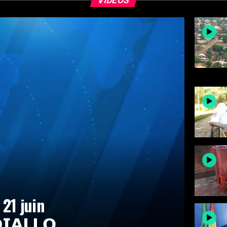
VIDEOS
21 juin
𝗔𝗟𝗟𝗢