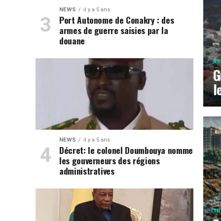
NEWS
il y a 5 ans
Port Autonome de Conakry : des
armes de guerre saisies par la
douane
RE
G
l
NEWS
il y a 5 ans
Décret: le colonel Doumbouya nomme
les gouverneurs des régions
administratives
TR