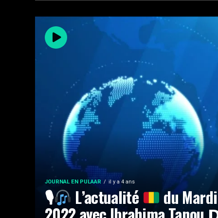
JOURNAL EN PULAAR
il y a 4 ans
🎙
L’actualité
du Mardi 
2022 avec Ibrahima Tanou 𝗗