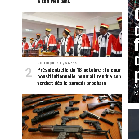
à son vieil ami.
TR
POLITIQUE
il y a 6 ans
Présidentielle du 18 octobre : la cour
constitutionnelle pourrait rendre son
verdict dès le samedi prochain
Al
Ma