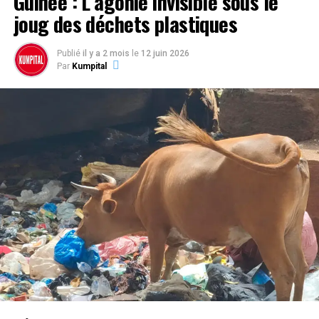
Guinée : L’agonie invisible sous le
joug des déchets plastiques
Publié
il y a 2 mois
le
12 juin 2026
Par
Kumpital