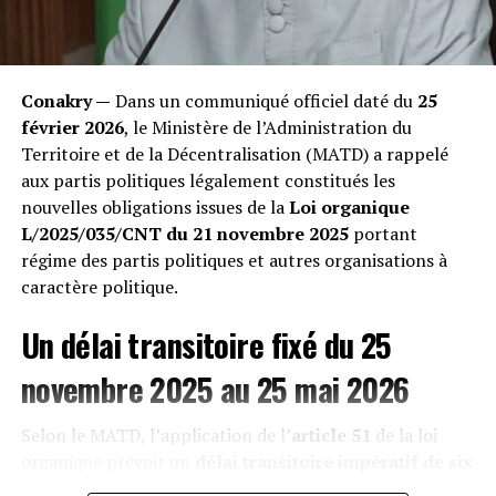
sont foudroyantes.
« Nous perdons nos bêtes les unes après les autres.
Quand on les ouvre après leur mort, leur estomac est
Conakry —
Dans un communiqué officiel daté du
25
transformé en un bloc compact de sacs plastiques
février 2026
, le Ministère de l’Administration du
impossibles à digérer », témoigne un éleveur impuissant
Territoire et de la Décentralisation (MATD) a rappelé
rencontré lors de notre enquête. Les vétérinaires
aux partis politiques légalement constitués les
confirment une hausse exponentielle des occlusions
nouvelles obligations issues de la
Loi organique
intestinales mortelles, décimant une économie pastorale
L/2025/035/CNT du 21 novembre 2025
portant
déjà fragile. »
régime des partis politiques et autres organisations à
caractère politique.
Un délai transitoire fixé du 25
novembre 2025 au 25 mai 2026
Selon le MATD, l’application de l’
article 51
de la loi
organique prévoit un
délai transitoire impératif de six
(6) mois
, allant du
25 novembre 2025 au 25 mai 2026
,