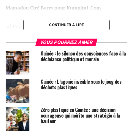
Mamadou Ciré Barry pour Kumpital. Com
CONTINUER À LIRE
Post Views:
5 275
ETIQUETTES
FEATURED
GUINÉE
KUMPITAL
SIDY SOULEYMANE N'DIAYE
VOUS POURRIEZ AIMER
Guinée : le silence des consciences face à la
SUIVANT
Niger : Une délégation du FNDC reçue par le président
déchéance politique et morale
Mohamed Bazoum
NE RATEZ PAS
Décret : 123 officiers de la Douane envoyés à la retraite
Guinée : L’agonie invisible sous le joug des
déchets plastiques
Zéro plastique en Guinée : une décision
courageuse qui mérite une stratégie à la
hauteur