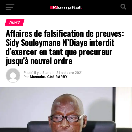
NEWS
Affaires de falsification de preuves:
Sidy Souleymane N’Diaye interdit
d’exercer en tant que procureur
jusqu’à nouvel ordre
Publié
il y a 5 ans
le
21 octobre 2021
Par
Mamadou Ciré BARRY