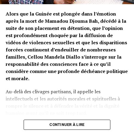
Homologation du matériel
Alors que la Guinée est plongée dans l’émotion
Raccordement au backbone national
après la mort de Mamadou Djouma Bah, décédé à la
suite de son placement en détention, que l’opinion
Le coût total peut atteindre
25 000 à 45 000 USD
, avec
est profondément choquée par la diffusion de
un minimum d’environ
18 millions GNF par mois
pour
vidéos de violences sexuelles et que les disparitions
la bande passante.
forcées continuent d’endeuiller de nombreuses
familles, Cellou Mandela Diallo s’interroge sur la
Un niveau inaccessible pour la majorité des jeunes
responsabilité des consciences face à ce qu’il
opérateurs actuels.
considère comme une profonde déchéance politique
et morale.
Des modèles qui fonctionnent
ailleurs
Au-delà des clivages partisans, il appelle les
intellectuels et les autorités morales et spirituelles à
D’autres pays africains ont trouvé des solutions
rompre le silence et à défendre la vérité et la dignité
pragmatiques :
humaine avant qu’il ne soit trop tard.
Qui sifflera la fin de la récréation ?
CONTINUER À LIRE
Kenya :
intégration des revendeurs informels