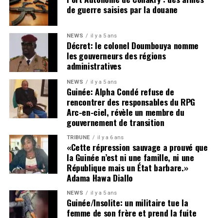
toujours dans le respect strict des principes
de guerre saisies par la douane
fondamentaux de l’État de droit. Faillir à cette exigence,
c’est laisser libre cours à des dérives susceptibles de
NEWS
il y a 5 ans
nous entraîner, à terme, dans une spirale d’insécurité,
Décret: le colonel Doumbouya nomme
voire d’instabilité politique et institutionnelle.
les gouverneurs des régions
administratives
Cette tribune se veut également un plaidoyer en faveur de
NEWS
il y a 5 ans
la vérité, de la justice et de l’humanité.
Guinée: Alpha Condé refuse de
rencontrer des responsables du RPG
La disparition de plusieurs figures politiques et
Arc-en-ciel, révèle un membre du
citoyennes — parmi lesquelles Foniké Mengué, Billo Bah,
gouvernement de transition
Habib Marouane Camara, Sadou Nimagan — ainsi que la
TRIBUNE
il y a 6 ans
situation de nombreux détenus, demeure une source de
«Cette répression sauvage a prouvé que
profonde inquiétude nationale.
la Guinée n’est ni une famille, ni une
Le silence entourant leur sort alimente les tensions,
République mais un État barbare.»
Adama Hawa Diallo
nourrit les suspicions et inflige une souffrance durable
aux familles concernées comme à l’opinion publique. Les
NEWS
il y a 5 ans
proches de ces personnes, à l’instar de ceux d’Aliou Bah
Guinée/Insolite: un militaire tue la
femme de son frère et prend la fuite
et de tant d’autres, ont un droit légitime et inaliénable :