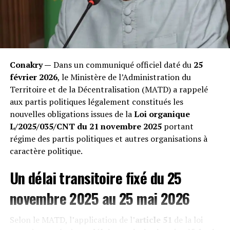
quotidiennement de grandes quantités de plastique
mélangées aux restes alimentaires. Les conséquences
sont foudroyantes.
« Nous perdons nos bêtes les unes après les autres.
Quand on les ouvre après leur mort, leur estomac est
Conakry —
Dans un communiqué officiel daté du
25
transformé en un bloc compact de sacs plastiques
février 2026
, le Ministère de l’Administration du
impossibles à digérer », témoigne un éleveur impuissant
Territoire et de la Décentralisation (MATD) a rappelé
rencontré lors de notre enquête. Les vétérinaires
aux partis politiques légalement constitués les
confirment une hausse exponentielle des occlusions
nouvelles obligations issues de la
Loi organique
intestinales mortelles, décimant une économie pastorale
L/2025/035/CNT du 21 novembre 2025
portant
déjà fragile. »
régime des partis politiques et autres organisations à
caractère politique.
Un délai transitoire fixé du 25
novembre 2025 au 25 mai 2026
Selon le MATD, l’application de l’
article 51
de la loi