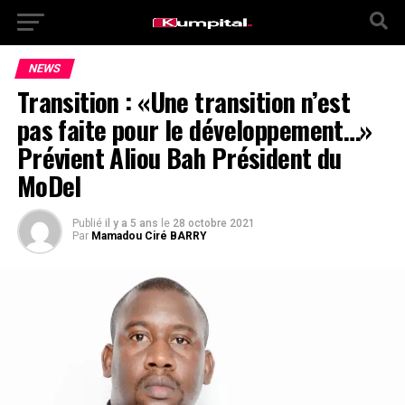
NEWS
Transition : «Une transition n’est
pas faite pour le développement…»
Prévient Aliou Bah Président du
MoDel
Publié
il y a 5 ans
le
28 octobre 2021
Par
Mamadou Ciré BARRY