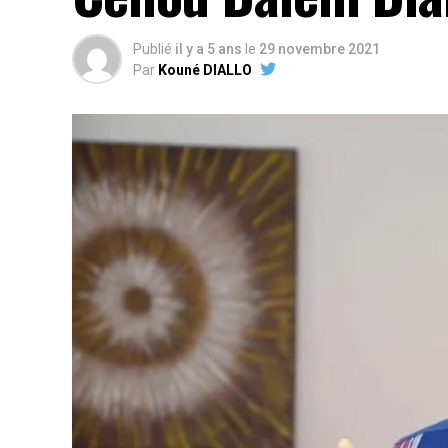
Publié
il y a 5 ans
le
29 novembre 2021
Par
Kouné DIALLO