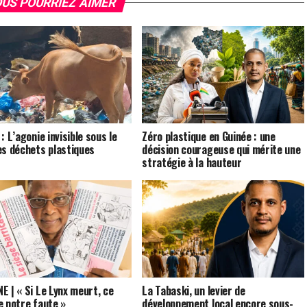
US POURRIEZ AIMER
: L’agonie invisible sous le
Zéro plastique en Guinée : une
es déchets plastiques
décision courageuse qui mérite une
stratégie à la hauteur
E | « Si Le Lynx meurt, ce
La Tabaski, un levier de
e notre faute »
développement local encore sous-