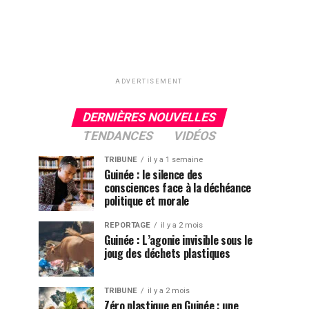
ADVERTISEMENT
DERNIÈRES NOUVELLES
TENDANCES
VIDÉOS
TRIBUNE
il y a 1 semaine
Guinée : le silence des
consciences face à la déchéance
politique et morale
REPORTAGE
il y a 2 mois
Guinée : L’agonie invisible sous le
joug des déchets plastiques
TRIBUNE
il y a 2 mois
Zéro plastique en Guinée : une