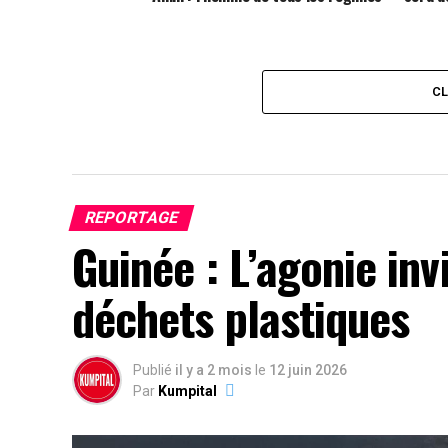
C
REPORTAGE
Guinée : L’agonie inv
déchets plastiques
Publié
il y a 2 mois
le
12 juin 2026
Par
Kumpital