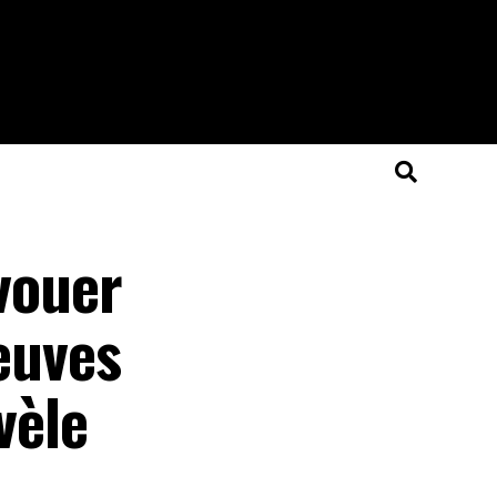
avouer
reuves
évèle