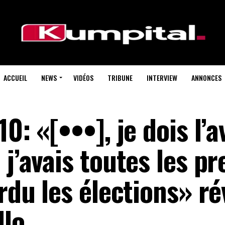
ACCUEIL
NEWS
VIDÉOS
TRIBUNE
INTERVIEW
ANNONCES
0: «[•••], je dois l’
 j’avais toutes les p
erdu les élections» r
lo.