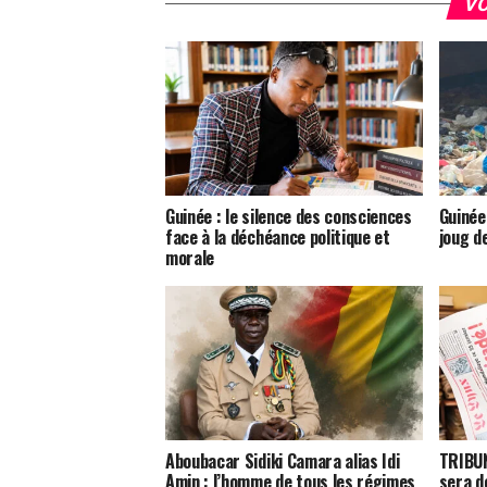
VO
Guinée : le silence des consciences
Guinée 
face à la déchéance politique et
joug d
morale
Aboubacar Sidiki Camara alias Idi
TRIBUN
Amin : l’homme de tous les régimes
sera d