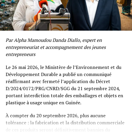
une question me taraude particulièrement l’esprit : que
(par Alpha Amadou Diari Diallo, Journaliste)
devient notre République lorsque des citoyens, mineurs,
entrent en prison sous la protection de l’État et que
leur sort suscite de si graves interrogations ?
Comme si cela ne suffisait pas, les disparitions forcées
Par Alpha Mamoudou Danda Diallo, expert en
continuent de plonger des familles dans une attente
entrepreneuriat et accompagnement des jeunes
insoutenable, tandis que les violences sexuelles se
entrepreneurs
multiplient avec une brutalité qui heurte la conscience
collective. À force d’accumuler les tragédies, je me
Le 26 mai 2026, le Ministère de l’Environnement et du
demande s’il s’agit d’une simple crise politique ou si au
Développement Durable a publié un communiqué
contraire nous assistons à une déchéance plus profonde
réaffirmant avec fermeté l’application du Décret
de notre conscience nationale.
D/2024/0172/PRG/CNRD/SGG du 21 septembre 2024,
portant interdiction totale des emballages et objets en
Une République n’attend pas seulement de ses
plastique à usage unique en Guinée.
institutions qu’elles gouvernent. Elle attend aussi de ses
consciences qu’elles veillent.
À compter du 20 septembre 2026, plus aucune
tolérance : la fabrication et la distribution commerciale
Les consciences n’exercent pas le pouvoir politique.
de ces produits seront définitivement bannies du