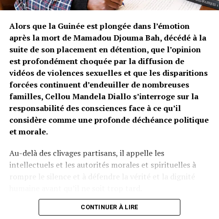
Monsieur le Président, vous accéléreriez votre
générosité envers cette jeune fille jusqu’à lui offrir une
Alors que la Guinée est plongée dans l’émotion
superbe villa. Très sincèrement, sans verser dans la
après la mort de Mamadou Djouma Bah, décédé à la
démagogie, seul Dieu le Très-Haut pourra vous rétribuer
suite de son placement en détention, que l’opinion
pour ces actes salutaires, dans une société où l’orphelin
est profondément choquée par la diffusion de
et le pauvre sont pratiquement abandonnés, mal aimés
vidéos de violences sexuelles et que les disparitions
et mal considérés.
forcées continuent d’endeuiller de nombreuses
familles, Cellou Mandela Diallo s’interroge sur la
Au regard de la vulnérabilité et du caractère précaire de
responsabilité des consciences face à ce qu’il
nombreuses familles en Guinée, la famille du
considère comme une profonde déchéance politique
commandant Patrice Soumaoro et, fort probablement,
et morale.
celles des autres éléments des forces spéciales broient
du noir depuis la mort de leurs pères, maris, fils,
Au-delà des clivages partisans, il appelle les
oncles…
intellectuels et les autorités morales et spirituelles à
rompre le silence et à défendre la vérité et la dignité
Monsieur le Président, souvenez-vous du proverbe selon
humaine avant qu’il ne soit trop tard.
lequel les hautes herbes peuvent cacher les pintades,
mais jamais elles ne peuvent étouffer leurs cris.
Qui sifflera la fin de la récréation ?
CONTINUER À LIRE