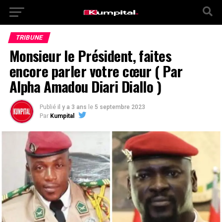
TRIBUNE
Monsieur le Président, faites
encore parler votre cœur ( Par
Alpha Amadou Diari Diallo )
Publié
il y a 3 ans
le
5 septembre 2023
Par
Kumpital