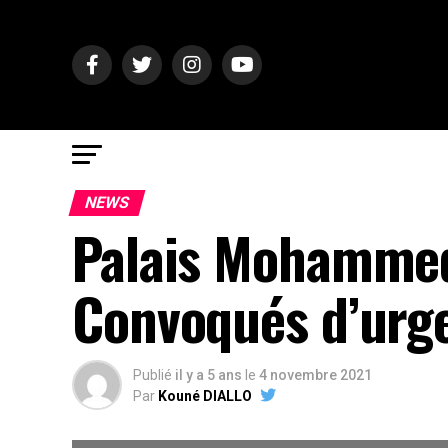
NEWS
Palais Mohammed
Convoqués d’urge
Publié
il y a 5 ans
le
4 novembre 2021
Par
Kouné DIALLO