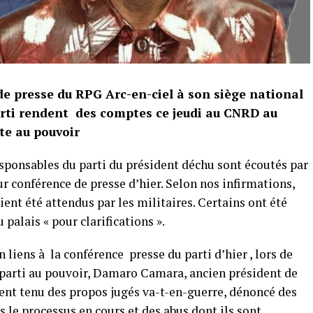
de presse du RPG Arc-en-ciel à son siège national
arti rendent des comptes ce jeudi au CNRD au
te au pouvoir
ponsables du parti du président déchu sont écoutés par
ur conférence de presse d’hier. Selon nos infirmations,
ent été attendus par les militaires. Certains ont été
 palais « pour clarifications ».
liens à la conférence presse du parti d’hier , lors de
n parti au pouvoir, Damaro Camara, ancien président de
ient tenu des propos jugés va-t-en-guerre, dénoncé des
s le processus en cours et des abus dont ils sont