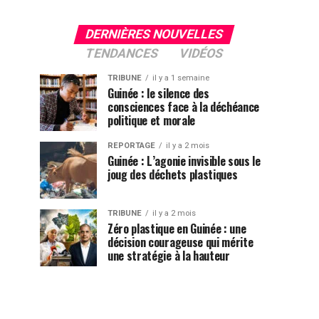
DERNIÈRES NOUVELLES
TENDANCES
VIDÉOS
TRIBUNE
il y a 1 semaine
Guinée : le silence des
consciences face à la déchéance
politique et morale
REPORTAGE
il y a 2 mois
Guinée : L’agonie invisible sous le
joug des déchets plastiques
TRIBUNE
il y a 2 mois
Zéro plastique en Guinée : une
décision courageuse qui mérite
une stratégie à la hauteur