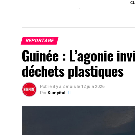
C
REPORTAGE
Guinée : L’agonie inv
déchets plastiques
Publié
il y a 2 mois
le
12 juin 2026
Par
Kumpital