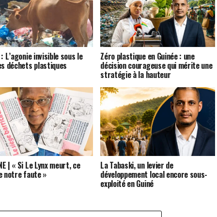
: L’agonie invisible sous le
Zéro plastique en Guinée : une
es déchets plastiques
décision courageuse qui mérite une
stratégie à la hauteur
E | « Si Le Lynx meurt, ce
La Tabaski, un levier de
e notre faute »
développement local encore sous-
exploité en Guiné