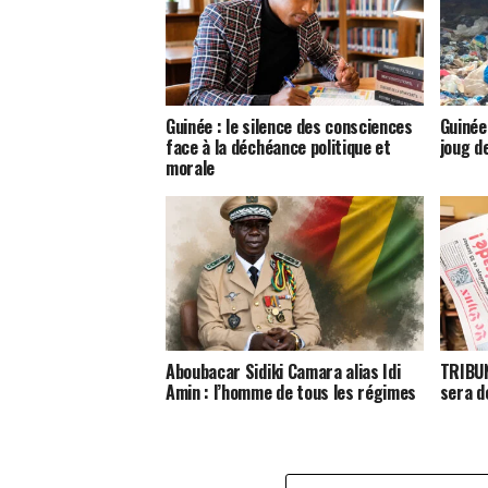
Guinée : le silence des consciences
Guinée 
face à la déchéance politique et
joug d
morale
Aboubacar Sidiki Camara alias Idi
TRIBUN
Amin : l’homme de tous les régimes
sera d