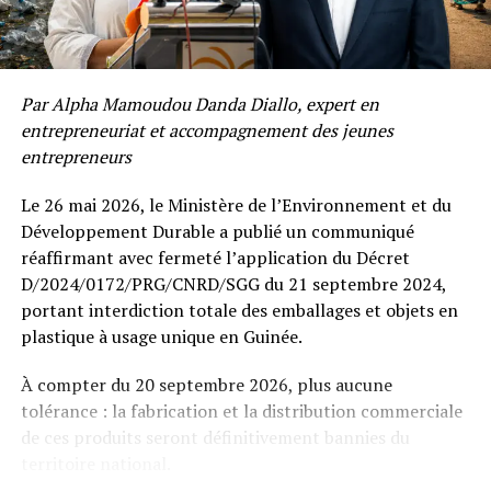
entrent en prison sous la protection de l’État et que
leur sort suscite de si graves interrogations ?
Comme si cela ne suffisait pas, les disparitions forcées
Par Alpha Mamoudou Danda Diallo, expert en
continuent de plonger des familles dans une attente
entrepreneuriat et accompagnement des jeunes
insoutenable, tandis que les violences sexuelles se
entrepreneurs
multiplient avec une brutalité qui heurte la conscience
collective. À force d’accumuler les tragédies, je me
Le 26 mai 2026, le Ministère de l’Environnement et du
demande s’il s’agit d’une simple crise politique ou si au
Développement Durable a publié un communiqué
contraire nous assistons à une déchéance plus profonde
réaffirmant avec fermeté l’application du Décret
de notre conscience nationale.
D/2024/0172/PRG/CNRD/SGG du 21 septembre 2024,
portant interdiction totale des emballages et objets en
Une République n’attend pas seulement de ses
plastique à usage unique en Guinée.
institutions qu’elles gouvernent. Elle attend aussi de ses
consciences qu’elles veillent.
À compter du 20 septembre 2026, plus aucune
tolérance : la fabrication et la distribution commerciale
Les consciences n’exercent pas le pouvoir politique.
de ces produits seront définitivement bannies du
Elles lui rappellent ses limites. Elles rappellent que la
territoire national.
force ne crée jamais le droit, que la raison d’État ne