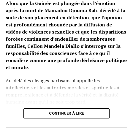
Alors que la Guinée est plongée dans l’émotion
après la mort de Mamadou Djouma Bah, décédé à la
suite de son placement en détention, que l’opinion
est profondément choquée par la diffusion de
vidéos de violences sexuelles et que les disparitions
forcées continuent d’endeuiller de nombreuses
familles, Cellou Mandela Diallo s’interroge sur la
responsabilité des consciences face à ce qu’il
considère comme une profonde déchéance politique
et morale.
Au-delà des clivages partisans, il appelle les
intellectuels et les autorités morales et spirituelles à
rompre le silence et à défendre la vérité et la dignité
humaine avant qu’il ne soit trop tard.
Qui sifflera la fin de la récréation ?
CONTINUER À LIRE
Les consciences d’une nation ne se reconnaissent pas à