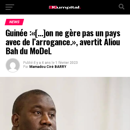
NEWS
Guinée :«[…]on ne gère pas un pays
avec de l’arrogance.», avertit Aliou
Bah du MoDeL
Publié
il y a 4 ans
le
1 février 2023
Par
Mamadou Ciré BARRY