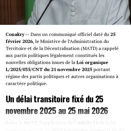
mélangées aux restes alimentaires. Les conséquences
sont foudroyantes.
« Nous perdons nos bêtes les unes après les autres.
Quand on les ouvre après leur mort, leur estomac est
Conakry —
Dans un communiqué officiel daté du
25
transformé en un bloc compact de sacs plastiques
février 2026
, le Ministère de l’Administration du
impossibles à digérer », témoigne un éleveur impuissant
Territoire et de la Décentralisation (MATD) a rappelé
rencontré lors de notre enquête. Les vétérinaires
aux partis politiques légalement constitués les
confirment une hausse exponentielle des occlusions
nouvelles obligations issues de la
Loi organique
intestinales mortelles, décimant une économie pastorale
L/2025/035/CNT du 21 novembre 2025
portant
déjà fragile. »
régime des partis politiques et autres organisations à
caractère politique.
Un délai transitoire fixé du 25
novembre 2025 au 25 mai 2026
Selon le MATD, l’application de l’
article 51
de la loi
organique prévoit un
délai transitoire impératif de six