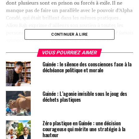
dont plusieurs sont en prison ou forcés à exile. Il ne
manque pas de faire un parallèle avec le pouvoir d’Alpha
Condé, qui était brillant dans les mêmes pratiques .
Aliou Bah exprime d’ailleurs son soutien à toutes les
personnes qui subissent « l’injustice » : «
Il
ne faut jamais
CONTINUER À LIRE
soutenir l’injustice, quelque soit la personne sur
laquelle, elle se commet ou quelque soit les
VOUS POURRIEZ AIMER
circonstances. Même si c’est votre pire ennemi, s’il est
victime d’injustice, vous devez le soutenir parce que ça
Guinée : le silence des consciences face à la
peut se retourner contre vous.»,
déchéance politique et morale
prévient-il.
Le président du MoDeL ne manque d’apporter son
regard critique sur la conduite de la transition. Il dit
Guinée : L’agonie invisible sous le joug des
avoir détecté une certaine «
arrogance
» et de la
déchets plastiques
«
suffisance
» dans la gestion du pouvoir par le CNRD.
Aliou Bah, rappele au CNRD qu’il est arrivé au pouvoir
Zéro plastique en Guinée : une décision
par un putsch militaire. Preuve une fois de plus que
courageuse qui mérite une stratégie à la
celui-ci devrait agir avec prudence dans la conduite des
hauteur