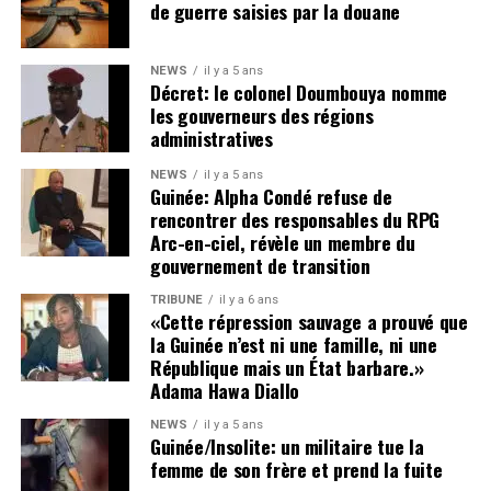
toujours dans le respect strict des principes
de guerre saisies par la douane
fondamentaux de l’État de droit. Faillir à cette exigence,
c’est laisser libre cours à des dérives susceptibles de
NEWS
il y a 5 ans
nous entraîner, à terme, dans une spirale d’insécurité,
Décret: le colonel Doumbouya nomme
voire d’instabilité politique et institutionnelle.
les gouverneurs des régions
administratives
Cette tribune se veut également un plaidoyer en faveur de
NEWS
il y a 5 ans
la vérité, de la justice et de l’humanité.
Guinée: Alpha Condé refuse de
rencontrer des responsables du RPG
La disparition de plusieurs figures politiques et
Arc-en-ciel, révèle un membre du
citoyennes — parmi lesquelles Foniké Mengué, Billo Bah,
gouvernement de transition
Habib Marouane Camara, Sadou Nimagan — ainsi que la
TRIBUNE
il y a 6 ans
situation de nombreux détenus, demeure une source de
«Cette répression sauvage a prouvé que
profonde inquiétude nationale.
la Guinée n’est ni une famille, ni une
Le silence entourant leur sort alimente les tensions,
République mais un État barbare.»
Adama Hawa Diallo
nourrit les suspicions et inflige une souffrance durable
aux familles concernées comme à l’opinion publique. Les
NEWS
il y a 5 ans
proches de ces personnes, à l’instar de ceux d’Aliou Bah
Guinée/Insolite: un militaire tue la
femme de son frère et prend la fuite
et de tant d’autres, ont un droit légitime et inaliénable :