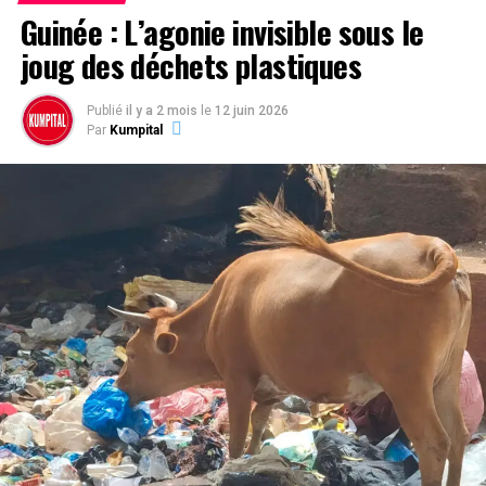
couteau dans la plaie
Guinée : L’agonie invisible sous le
joug des déchets plastiques
Publié
il y a 2 mois
le
12 juin 2026
Par
Kumpital