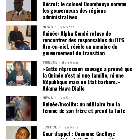
nous entraîner, à terme, dans une spirale d’insécurité,
Décret: le colonel Doumbouya nomme
voire d’instabilité politique et institutionnelle.
les gouverneurs des régions
administratives
Cette tribune se veut également un plaidoyer en faveur de
NEWS
il y a 5 ans
la vérité, de la justice et de l’humanité.
Guinée: Alpha Condé refuse de
rencontrer des responsables du RPG
La disparition de plusieurs figures politiques et
Arc-en-ciel, révèle un membre du
citoyennes — parmi lesquelles Foniké Mengué, Billo Bah,
gouvernement de transition
Habib Marouane Camara, Sadou Nimagan — ainsi que la
TRIBUNE
il y a 6 ans
situation de nombreux détenus, demeure une source de
«Cette répression sauvage a prouvé que
profonde inquiétude nationale.
la Guinée n’est ni une famille, ni une
Le silence entourant leur sort alimente les tensions,
République mais un État barbare.»
Adama Hawa Diallo
nourrit les suspicions et inflige une souffrance durable
aux familles concernées comme à l’opinion publique. Les
NEWS
il y a 5 ans
proches de ces personnes, à l’instar de ceux d’Aliou Bah
Guinée/Insolite: un militaire tue la
femme de son frère et prend la fuite
et de tant d’autres, ont un droit légitime et inaliénable :
celui de savoir où se trouvent les leurs et de connaître la
vérité sur leur sort.
JUSTICE
il y a 5 ans
Cour d’appel : Ousmane Gnelloye
Depuis plus d’une année, ces familles vivent dans