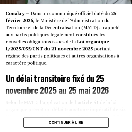
« Nous perdons nos bêtes les unes après les autres.
Quand on les ouvre après leur mort, leur estomac est
Conakry —
Dans un communiqué officiel daté du
25
transformé en un bloc compact de sacs plastiques
février 2026
, le Ministère de l’Administration du
impossibles à digérer », témoigne un éleveur impuissant
Territoire et de la Décentralisation (MATD) a rappelé
rencontré lors de notre enquête. Les vétérinaires
aux partis politiques légalement constitués les
confirment une hausse exponentielle des occlusions
nouvelles obligations issues de la
Loi organique
intestinales mortelles, décimant une économie pastorale
L/2025/035/CNT du 21 novembre 2025
portant
déjà fragile. »
régime des partis politiques et autres organisations à
caractère politique.
Un délai transitoire fixé du 25
novembre 2025 au 25 mai 2026
Selon le MATD, l’application de l’
article 51
de la loi
organique prévoit un
délai transitoire impératif de six
(6) mois
, allant du
25 novembre 2025 au 25 mai 2026
,
afin de permettre aux formations politiques de se
CONTINUER À LIRE
mettre « intégralement en conformité » avec les