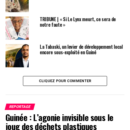
Mamadou Ciré Barry pour Kumpital.com
Post Views:
3 386
TRIBUNE | « Si Le Lynx meurt, ce sera de
notre faute »
ETIQUETTES
EDG
FEATURED
GUINÉE
KUMPITAL
RPG ARC EN CIEL
SUIVANT
La Tabaski, un levier de développement local
Transition: Colonel Mamadi Doumbouya prend un acte
encore sous-exploité en Guiné
fort dans la répression des crimes économiques
NE RATEZ PAS
Guinée: Alpha Condé refuse de rencontrer des
responsables du RPG Arc-en-ciel, révèle un membre du
CLIQUEZ POUR COMMENTER
gouvernement de transition
REPORTAGE
Guinée : L’agonie invisible sous le
joug des déchets plastiques