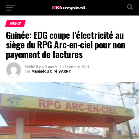
NEWS
Guinée: EDG coupe l’électricité au
siège du RPG Arc-en-ciel pour non
payement de factures
Publié
il y a 5 ans
le
2 décembre 2021
Par
Mamadou Ciré BARRY