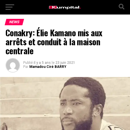
NEWS
Conakry: Élie Kamano mis aux
arrêts et conduit à la maison
centrale
Publié
il y a 5 ans
le
23 juin 2021
Par
Mamadou Ciré BARRY