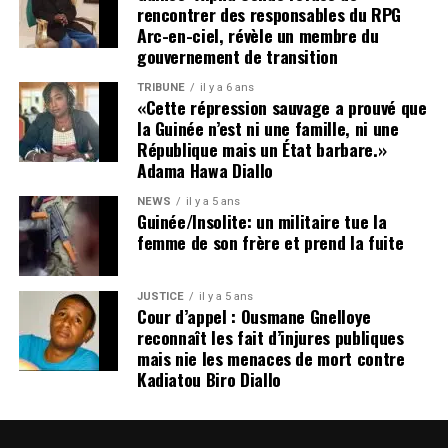
rencontrer des responsables du RPG
La disparition de plusieurs figures politiques et
Arc-en-ciel, révèle un membre du
citoyennes — parmi lesquelles Foniké Mengué, Billo Bah,
gouvernement de transition
Habib Marouane Camara, Sadou Nimagan — ainsi que la
TRIBUNE
il y a 6 ans
situation de nombreux détenus, demeure une source de
«Cette répression sauvage a prouvé que
profonde inquiétude nationale.
la Guinée n’est ni une famille, ni une
Le silence entourant leur sort alimente les tensions,
République mais un État barbare.»
Adama Hawa Diallo
nourrit les suspicions et inflige une souffrance durable
aux familles concernées comme à l’opinion publique. Les
NEWS
il y a 5 ans
proches de ces personnes, à l’instar de ceux d’Aliou Bah
Guinée/Insolite: un militaire tue la
femme de son frère et prend la fuite
et de tant d’autres, ont un droit légitime et inaliénable :
celui de savoir où se trouvent les leurs et de connaître la
vérité sur leur sort.
JUSTICE
il y a 5 ans
Cour d’appel : Ousmane Gnelloye
Depuis plus d’une année, ces familles vivent dans
reconnaît les fait d’injures publiques
mais nie les menaces de mort contre
l’attente, l’angoisse et la douleur, privées
Kadiatou Biro Diallo
d’informations claires, officielles et rassurantes.
Excellence Monsieur le Président, permettez-moi une