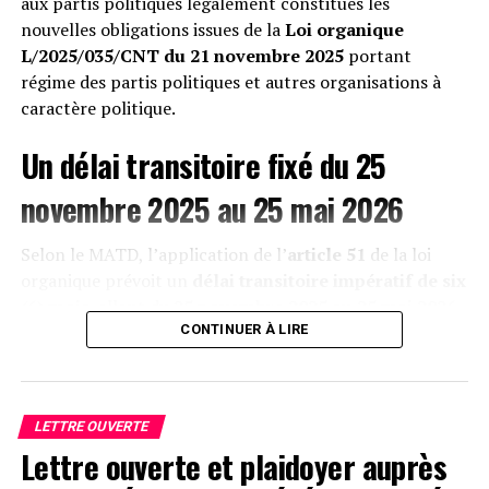
aux partis politiques légalement constitués les
confirment une hausse exponentielle des occlusions
nouvelles obligations issues de la
Loi organique
intestinales mortelles, décimant une économie pastorale
L/2025/035/CNT du 21 novembre 2025
portant
déjà fragile. »
régime des partis politiques et autres organisations à
caractère politique.
Un délai transitoire fixé du 25
novembre 2025 au 25 mai 2026
Selon le MATD, l’application de l’
article 51
de la loi
organique prévoit un
délai transitoire impératif de six
(6) mois
, allant du
25 novembre 2025 au 25 mai 2026
,
afin de permettre aux formations politiques de se
CONTINUER À LIRE
mettre « intégralement en conformité » avec les
nouvelles exigences légales.
LETTRE OUVERTE
Le ministère précise qu’à l’expiration de ce délai, tout
Lettre ouverte et plaidoyer auprès
parti n’ayant pas satisfait aux obligations prévues par la
loi
perdra automatiquement son statut juridique
,