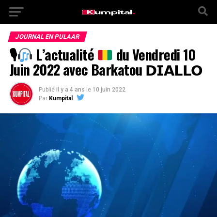
JOURNAL EN PULAAR
🎙
L’actualité
du Vendredi 10
Juin 2022 avec Barkatou 𝗗𝗜𝗔𝗟𝗟𝗢
Publié
il y a 4 ans
le
10 juin 2022
Par
Kumpital