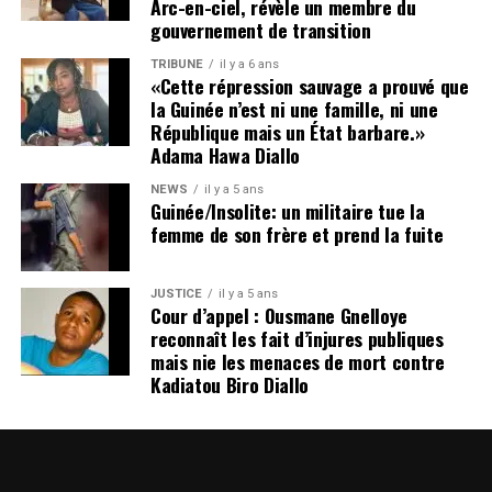
Arc-en-ciel, révèle un membre du
gouvernement de transition
TRIBUNE
il y a 6 ans
«Cette répression sauvage a prouvé que
la Guinée n’est ni une famille, ni une
République mais un État barbare.»
Adama Hawa Diallo
NEWS
il y a 5 ans
Guinée/Insolite: un militaire tue la
femme de son frère et prend la fuite
JUSTICE
il y a 5 ans
Cour d’appel : Ousmane Gnelloye
reconnaît les fait d’injures publiques
mais nie les menaces de mort contre
Kadiatou Biro Diallo