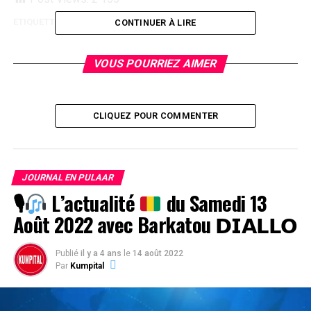
ETIQUETTES
CONTINUER À LIRE
SUIVANT
🎙
L’actualité
du Mardi 14 juin 2022 avec Ibrahima
VOUS POURRIEZ AIMER
Tanou 𝗗𝗜𝗔𝗟𝗟𝗢
NE RATEZ PAS
🎙
L’actualité
du Jeudi 09 Juin 2022 avec Barkatou
CLIQUEZ POUR COMMENTER
𝗗𝗜𝗔𝗟𝗟𝗢
JOURNAL EN PULAAR
🎙
L’actualité
du Samedi 13
Août 2022 avec Barkatou 𝗗𝗜𝗔𝗟𝗟𝗢
Publié
il y a 4 ans
le
14 août 2022
Par
Kumpital