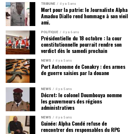
TRIBUNE
il y a 5 ans
Mort pour la patrie: le Journaliste Alpha
Amadou Diallo rend hommage à son vieil
ami.
POLITIQUE
il y a 6 ans
Présidentielle du 18 octobre : la cour
constitutionnelle pourrait rendre son
verdict dès le samedi prochain
NEWS
il y a 5 ans
Port Autonome de Conakry : des armes
de guerre saisies par la douane
NEWS
il y a 5 ans
Décret: le colonel Doumbouya nomme
les gouverneurs des régions
administratives
NEWS
il y a 5 ans
Guinée: Alpha Condé refuse de
rencontrer des responsables du RPG