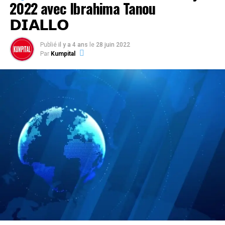
2022 avec Ibrahima Tanou
𝗗𝗜𝗔𝗟𝗟𝗢
Publié
il y a 4 ans
le
28 juin 2022
Par
Kumpital