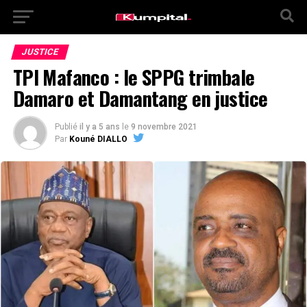
JUSTICE
TPI Mafanco : le SPPG trimbale
Damaro et Damantang en justice
Publié
il y a 5 ans
le
9 novembre 2021
Par
Kouné DIALLO