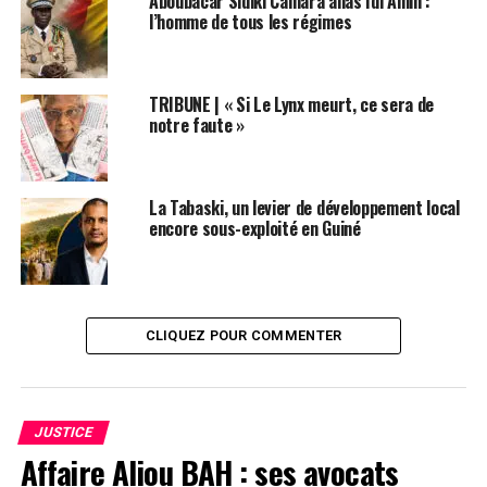
Aboubacar Sidiki Camara alias Idi Amin :
Condé…
l’homme de tous les régimes
NE RATEZ PAS
Cour d’appel : le verdict d’Ousmane Gnelloye Diallo
attendu ce jeudi
TRIBUNE | « Si Le Lynx meurt, ce sera de
notre faute »
La Tabaski, un levier de développement local
encore sous-exploité en Guiné
CLIQUEZ POUR COMMENTER
JUSTICE
Affaire Aliou BAH : ses avocats