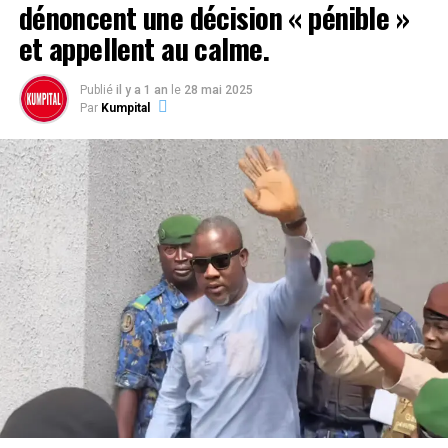
dénoncent une décision « pénible »
et appellent au calme.
Publié
il y a 1 an
le
28 mai 2025
Par
Kumpital