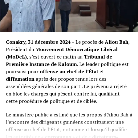
dans le calme. M. Aliou BAH reste un exemple de
courage et de détermination, et cela ne changera pas »,
a-t-il conclu.
La défense laisse ainsi entendre qu’elle n’exclut pas de
porter l’affaire devant la plus haute juridiction du pays,
Conakry, 31 décembre 2024
– Le procès de
Aliou Bah
,
tout en gardant une posture de responsabilité et
Président du
Mouvement Démocratique Libéral
d’apaisement dans un climat politique déjà sensible.
(MoDeL)
, s’est ouvert ce matin au
Tribunal de
Première Instance de Kaloum
. Le leader politique est
La Rédaction
poursuivi pour
offense au chef de l’État
et
diffamation
après des propos tenus lors des
Post Views:
5 481
assemblées générales de son parti. Le prévenu a rejeté
en bloc les charges qui pèsent contre lui, qualifiant
cette procédure de politique et de ciblée.
Le ministère public a estimé que les propos d’Aliou Bah à
l’encontre des dirigeants guinéens constituaient une
offense au chef de l’État, notamment lorsqu’il qualifie
les autorités de «
corrompus
» et de «
dictateurs
« .