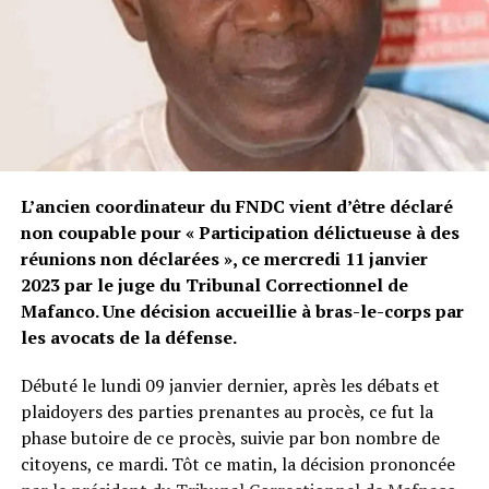
affirmé que les propos tenus par Aliou Bah, qualifiant
les dirigeants de
corrompus
,
dictateurs
et
kidnappeurs
, portent atteinte à la dignité du chef de
l’État et constituent des infractions pénales.
De son côté, la défense d’Aliou Bah a fermement rejeté
ces accusations. Elle a souligné que le
chef de l’État ne
s’était jamais constitué en partie civile
dans cette
affaire, ce qui, selon elle, remet en question la légitimité
L’ancien coordinateur du FNDC vient d’être déclaré
de la procédure. Les avocats de la défense ont
non coupable pour « Participation délictueuse à des
également insisté sur le fait que le parquet se base
réunions non déclarées », ce mercredi 11 janvier
uniquement sur des éléments politiques pour étayer les
2023 par le juge du Tribunal Correctionnel de
accusations. Selon eux, Aliou Bah est
victime de son
Mafanco. Une décision accueillie à bras-le-corps par
engagement politique
et de ses critiques vis-à-vis du
les avocats de la défense.
pouvoir en place.
Débuté le lundi 09 janvier dernier, après les débats et
L’accusé, lors de son audition, a affirmé qu’il n’avait
plaidoyers des parties prenantes au procès, ce fut la
jamais eu l’intention d’offenser le président ou les
phase butoire de ce procès, suivie par bon nombre de
institutions, mais qu’il exerçait simplement son droit à
citoyens, ce mardi. Tôt ce matin, la décision prononcée