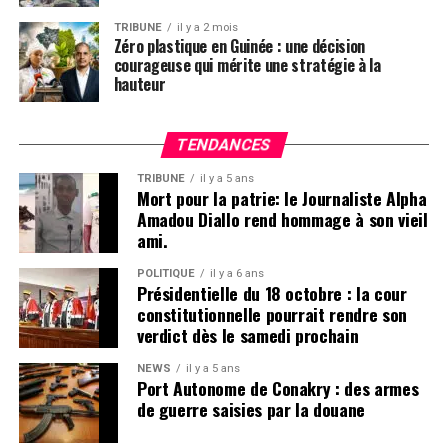
Cette procédure judiciaire qui était suivie par plusieurs
Kumpital.com
acteurs de la société civile et défenseurs de droits
TRIBUNE
il y a 2 mois
Zéro plastique en Guinée : une décision
fondamentaux du citoyen, arrive ainsi à sa fin au
courageuse qui mérite une stratégie à la
Tribunal de première Instance de Mafanco.
hauteur
Post Views:
6 378
Kouné DIALLO pour Kumpital. depuis le TPI de Mafanco
TENDANCES
TRIBUNE
il y a 5 ans
Post Views:
1 359
Mort pour la patrie: le Journaliste Alpha
Amadou Diallo rend hommage à son vieil
ami.
POLITIQUE
il y a 6 ans
Présidentielle du 18 octobre : la cour
constitutionnelle pourrait rendre son
verdict dès le samedi prochain
NEWS
il y a 5 ans
Port Autonome de Conakry : des armes
de guerre saisies par la douane