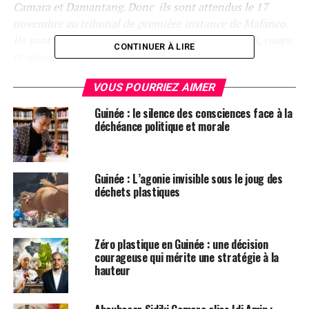
Camara et Damantang. Donc ils sont attendus le 17
novembre au tribunal de première instance de Mafanco.
Ils sont poursuivis pour violences et voies de faits, coups
CONTINUER À LIRE
et injures publiques
», a déclaré l’avocat de notre
confrère, Me Salifou Béavogui au téléphone de
VOUS POURRIEZ AIMER
Mediaguinee.
Guinée : le silence des consciences face à la
Depuis l’annonce de cette nouvelle dans la capitale,
déchéance politique et morale
beaucoup de personnes se demandent si c’est le début
du périple judiciaire des dignitaires d’Alpha Condé
Guinée : L’agonie invisible sous le joug des
Kouné DIALLO pour Kumpital.com
déchets plastiques
Post Views:
3 362
Zéro plastique en Guinée : une décision
ETIQUETTES
ALBERT DAMANTANG CAMARA
courageuse qui mérite une stratégie à la
DAMARO CAMARA
FEATURED
GUINÉE
KUMPITAL
hauteur
SUIVANT
Guinée: Les premiers ennuis judiciaires pour Alpha