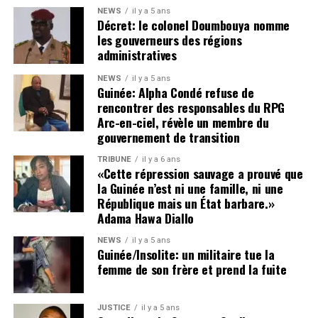
NEWS
il y a 5 ans
Décret: le colonel Doumbouya nomme
les gouverneurs des régions
administratives
NEWS
il y a 5 ans
Guinée: Alpha Condé refuse de
rencontrer des responsables du RPG
Arc-en-ciel, révèle un membre du
gouvernement de transition
TRIBUNE
il y a 6 ans
«Cette répression sauvage a prouvé que
la Guinée n’est ni une famille, ni une
République mais un État barbare.»
Adama Hawa Diallo
NEWS
il y a 5 ans
Guinée/Insolite: un militaire tue la
femme de son frère et prend la fuite
JUSTICE
il y a 5 ans