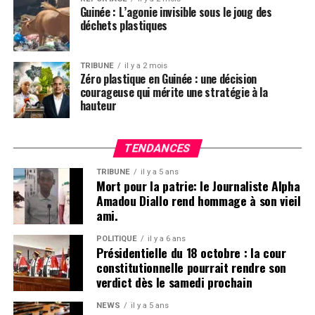
Abdouramane SANO hors de cause», a-t-il déclaré à sa
Guinée : L’agonie invisible sous le joug des
transition et les opposants.
sortie de la salle de délibération
déchets plastiques
Boubacar Baldé depuis le TPI de Kaloum pour
Cette procédure judiciaire qui était suivie par plusieurs
Kumpital.com
acteurs de la société civile et défenseurs de droits
TRIBUNE
il y a 2 mois
Zéro plastique en Guinée : une décision
fondamentaux du citoyen, arrive ainsi à sa fin au
courageuse qui mérite une stratégie à la
Tribunal de première Instance de Mafanco.
hauteur
Post Views:
6 384
Kouné DIALLO pour Kumpital. depuis le TPI de Mafanco
TENDANCES
TRIBUNE
il y a 5 ans
Post Views:
1 363
Mort pour la patrie: le Journaliste Alpha
Amadou Diallo rend hommage à son vieil
ami.
POLITIQUE
il y a 6 ans
Présidentielle du 18 octobre : la cour
constitutionnelle pourrait rendre son
verdict dès le samedi prochain
NEWS
il y a 5 ans