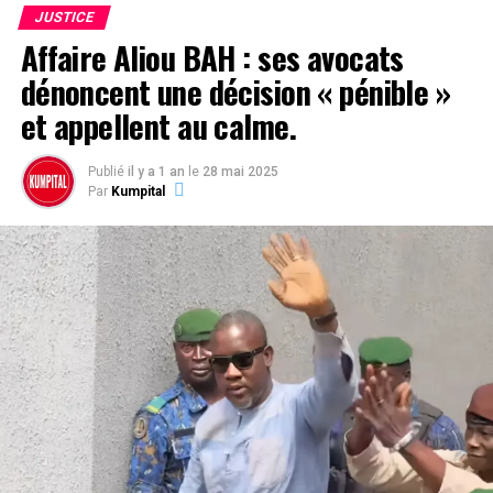
JUSTICE
Affaire Aliou BAH : ses avocats
dénoncent une décision « pénible »
et appellent au calme.
Publié
il y a 1 an
le
28 mai 2025
Par
Kumpital