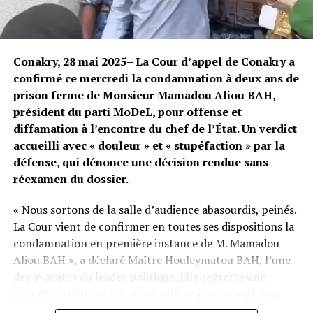
Conakry, 28 mai 2025– La Cour d’appel de Conakry a
confirmé ce mercredi la condamnation à deux ans de
prison ferme de Monsieur Mamadou Aliou BAH,
président du parti MoDeL, pour offense et
diffamation à l’encontre du chef de l’État. Un verdict
accueilli avec « douleur » et « stupéfaction » par la
défense, qui dénonce une décision rendue sans
réexamen du dossier.
« Nous sortons de la salle d’audience abasourdis, peinés.
La Cour vient de confirmer en toutes ses dispositions la
condamnation en première instance de M. Mamadou
Aliou BAH », a déclaré Maître Houleymatou BAH, l’une
des avocates du leader politique. Elle regrette une
procédure d’appel qui, selon elle, n’a pas rempli son
rôle : « La Cour a l’obligation de rejuger, puisqu’elle a été