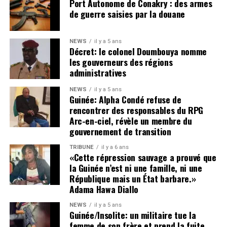
Port Autonome de Conakry : des armes
de guerre saisies par la douane
NEWS
il y a 5 ans
Décret: le colonel Doumbouya nomme
les gouverneurs des régions
administratives
NEWS
il y a 5 ans
Guinée: Alpha Condé refuse de
rencontrer des responsables du RPG
Arc-en-ciel, révèle un membre du
gouvernement de transition
TRIBUNE
il y a 6 ans
«Cette répression sauvage a prouvé que
la Guinée n’est ni une famille, ni une
République mais un État barbare.»
Adama Hawa Diallo
NEWS
il y a 5 ans
Guinée/Insolite: un militaire tue la
femme de son frère et prend la fuite