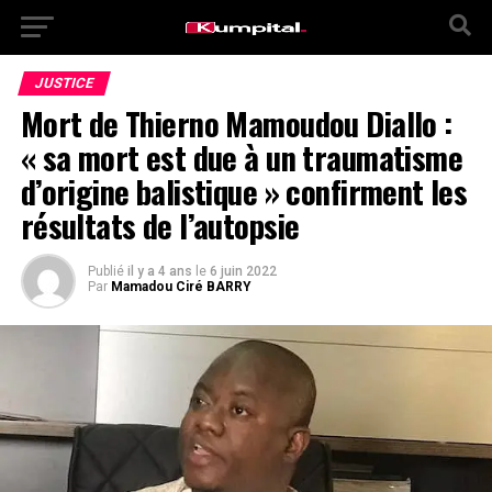
JUSTICE
Mort de Thierno Mamoudou Diallo :
« sa mort est due à un traumatisme
d’origine balistique » confirment les
résultats de l’autopsie
Publié
il y a 4 ans
le
6 juin 2022
Par
Mamadou Ciré BARRY