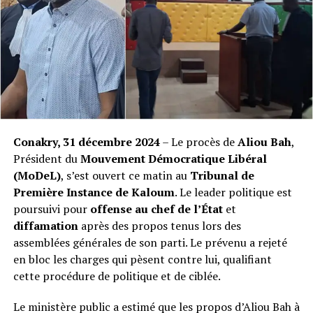
maintenant la peine initiale de deux ans.« Nous
appelons les militants à renouveler leur soutien, mais
dans le calme. M. Aliou BAH reste un exemple de
courage et de détermination, et cela ne changera pas »,
a-t-il conclu.
La défense laisse ainsi entendre qu’elle n’exclut pas de
porter l’affaire devant la plus haute juridiction du pays,
Conakry, 31 décembre 2024
– Le procès de
Aliou Bah
,
tout en gardant une posture de responsabilité et
Président du
Mouvement Démocratique Libéral
d’apaisement dans un climat politique déjà sensible.
(MoDeL)
, s’est ouvert ce matin au
Tribunal de
Première Instance de Kaloum
. Le leader politique est
La Rédaction
poursuivi pour
offense au chef de l’État
et
diffamation
après des propos tenus lors des
Post Views:
5 485
assemblées générales de son parti. Le prévenu a rejeté
en bloc les charges qui pèsent contre lui, qualifiant
cette procédure de politique et de ciblée.
Le ministère public a estimé que les propos d’Aliou Bah à