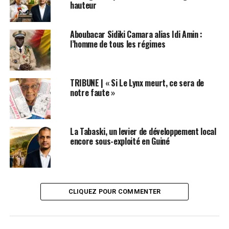
hauteur
Mamadou Ciré Barry pour Kumpital.com
Aboubacar Sidiki Camara alias Idi Amin :
l’homme de tous les régimes
Post Views:
1 196
ETIQUETTES
FEATURED
GUINÉE
JUSTICE
TRIBUNE | « Si Le Lynx meurt, ce sera de
SUIVANT
notre faute »
Convocation de Cellou Dalein à la CRIEF : « il n’a pas
reçu de convocation » (Joachim Baba Millimono )
NE RATEZ PAS
La Tabaski, un levier de développement local
Meurtre de Thierno Mamadou Diallo : le Gouvernement
encore sous-exploité en Guiné
annonce l’ouverture d’une enquête judiciaire
CLIQUEZ POUR COMMENTER