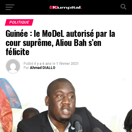
POLITIQUE
Guinée : le MoDeL autorisé par la
cour suprême, Aliou Bah s’en
félicite
Publié
il y a 6 ans
le
1 février 2021
Par
Ahmad DIALLO