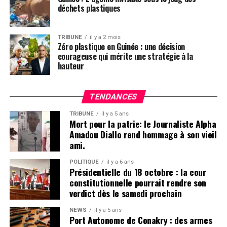
des autorités pour une mise en œuvre effective et rapide
déchets plastiques
des résolutions précédemment adoptées. En
conséquence, le parti appelle à une médiation « sérieuse
» et « tangible » de la part de médiateurs nationaux et
TRIBUNE
il y a 2 mois
Zéro plastique en Guinée : une décision
internationaux avant de participer à tout nouveau
courageuse qui mérite une stratégie à la
dialogue ou concertation.
hauteur
Cette position de retrait, réitérée auprès de la mission
des Nations Unies récemment présente à Conakry,
TENDANCES
souligne un sentiment de frustration croissant parmi
TRIBUNE
il y a 5 ans
certaines formations politiques et acteurs de la société
Mort pour la patrie: le Journaliste Alpha
civile face aux lenteurs du processus de transition. Le
Amadou Diallo rend hommage à son vieil
ami.
MPDG précise que les conclusions des concertations à
venir, en l’absence de réformes substantielles,
POLITIQUE
il y a 6 ans
n’engageraient ni son parti, ni ses alliés de la CONAREP
Présidentielle du 18 octobre : la cour
constitutionnelle pourrait rendre son
(Coalition Nationale pour la Réconciliation et l’Entente
verdict dès le samedi prochain
Populaire).
NEWS
il y a 5 ans
Dans un contexte de division et d’incertitude sur
Port Autonome de Conakry : des armes