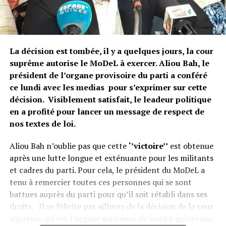
La décision est tombée, il y a quelques jours, la cour
suprême autorise le MoDeL à exercer. Aliou Bah, le
président de l’organe provisoire du parti a conféré
ce lundi avec les medias pour s’exprimer sur cette
décision. Visiblement satisfait, le leadeur politique
en a profité pour lancer un message de respect de
nos textes de loi.
Aliou Bah n’oublie pas que cette
‘’victoire’’
est obtenue
après une lutte longue et exténuante pour les militants
et cadres du parti. Pour cela, le président du MoDeL a
tenu à remercier toutes ces personnes qui se sont
battues auprès du parti pour qu’il soit rétabli dans ses
droits. Il se félicite par ailleurs de la décision de la cour
suprême qui est l’organe supérieur de justice guinéenne.