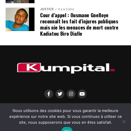
inévitable, le MPDG appelle donc à la mise en place de
JUSTICE
il y a 5 ans
garanties crédibles et de mécanismes de suivi robustes
Cour d’appel : Ousmane Gnelloye
reconnaît les fait d’injures publiques
pour assurer le respect des engagements pris, sans quoi
mais nie les menaces de mort contre
il restera sur sa position de retrait des futures
Kadiatou Biro Diallo
concertations politiques.
La réponse des autorités de la transition à cette
nouvelle démarche pourrait déterminer l’issue de la
transition politique en Guinée, alors que la nation
attend toujours des signes clairs de volonté d’aboutir à
un retour à la normale constitutionnelle.
Post Views:
5 061
QUI SOMMES-NOUS?
MENTIONS LÉGALES
CONTACTEZ-NOUS
Nous utilisons des cookies pour vous garantir la meilleure
expérience sur notre site web. Si vous continuez à utiliser ce
site, nous supposerons que vous en êtes satisfait.