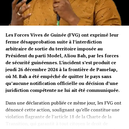
convocation du congrès. Il précise que celle-ci a été
faite dans les délais requis et conformément aux
dispositions statutaires, après la levée judiciaire de la
suspension initiale.
Les Forces Vives de Guinée (FVG) ont exprimé leur
Refus d’une immixtion dans les affaires internes du
ferme désapprobation suite à l’interdiction
parti
arbitraire de sortie du territoire imposée au
Président du parti Model, Aliou Bah, par les forces
Cellou Dalein s’oppose fermement à l’injonction du
de sécurité guinéennes. L’incident s’est produit ce
ministère d’engager un dialogue avec toutes les
jeudi 26 décembre 2024 à la frontière de Pamelap,
sensibilités du parti, y compris le MR-UFDG, qu’il
où M. Bah a été empêché de quitter le pays sans
qualifie de mouvement sans existence juridique et
qu’aucune notification officielle ou décision d’une
composé de membres ayant renoncé aux valeurs
juridiction compétente ne lui ait été communiquée.
fondatrices du parti. Il y voit une
immixtion illégale
dans la vie interne d’un parti, une atteinte à la liberté
Dans une déclaration publiée ce même jour, les FVG ont
d’association et un abus de pouvoir.
dénoncé cette action, soulignant qu’elle constitue une
violation flagrante de l’article 18 de la Charte de la
Appel au respect de la légalité et de l’indépendance
Transition, qui garantit à tout citoyen le droit de
des partis