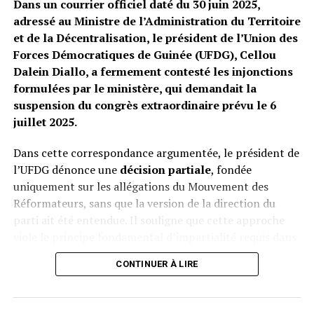
Dans un courrier officiel daté du 30 juin 2025,
adressé au Ministre de l’Administration du Territoire
et de la Décentralisation, le président de l’Union des
Forces Démocratiques de Guinée (UFDG), Cellou
Dalein Diallo, a fermement contesté les injonctions
formulées par le ministère, qui demandait la
suspension du congrès extraordinaire prévu le 6
juillet 2025.
Dans cette correspondance argumentée, le président de
l’UFDG dénonce une
décision partiale
, fondée
uniquement sur les allégations du Mouvement des
Réformateurs, sans que la version de la direction du
parti ait été entendue. Il souligne que cette approche
viole le principe fondamental d’impartialité requis dans
l’exercice d’une fonction administrative.
CONTINUER À LIRE
Une décision qualifiée d’illégale et disproportionnée