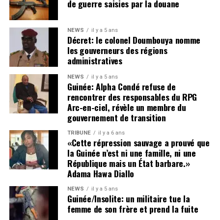
l’avenir politique du pays, cette décision marque un
de guerre saisies par la douane
tournant dans les relations entre les différents acteurs
de la transition. Le MPDG, qui s’était jusque-là montré
NEWS
il y a 5 ans
disposé à travailler pour une transition inclusive, se
Décret: le colonel Doumbouya nomme
montre désormais plus réservé et exige des garanties
les gouverneurs des régions
administratives
solides avant tout retour à la table des négociations.
NEWS
il y a 5 ans
Une crise de confiance qui perdure
Guinée: Alpha Condé refuse de
rencontrer des responsables du RPG
Le retrait du MPDG survient dans un contexte marqué
Arc-en-ciel, révèle un membre du
par des tensions croissantes entre le gouvernement de
gouvernement de transition
transition et l’opposition. Le manque de progrès
TRIBUNE
il y a 6 ans
significatifs sur les réformes promises, combiné à une
«Cette répression sauvage a prouvé que
gouvernance perçue comme de plus en plus autoritaire,
la Guinée n’est ni une famille, ni une
République mais un État barbare.»
alimente un climat de méfiance généralisée. Ce climat a
Adama Hawa Diallo
fait naître des doutes sur la sincérité du processus de
transition et sur les intentions réelles des autorités
NEWS
il y a 5 ans
Guinée/Insolite: un militaire tue la
militaires.
femme de son frère et prend la fuite
À l’heure où la prolongation de la transition semble