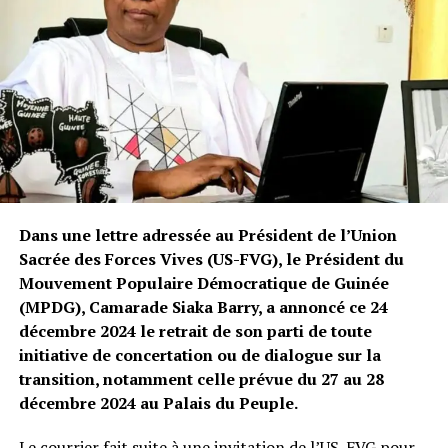
particulièrement dans un contexte politique déjà fragile.
Alors que le pays est en pleine transition, les Forces
Vives de Guinée appellent à un respect absolu des
principes démocratiques et des droits humains.
La déclaration des FVG s’inscrit dans un climat de
mécontentement croissant envers les actions du
gouvernement de transition, qui fait face à des critiques
concernant le respect des libertés publiques et la
gestion des droits fondamentaux des citoyens.
Dans une lettre adressée au Président de l’Union
Sacrée des Forces Vives (US-FVG), le Président du
Post Views:
5 681
Mouvement Populaire Démocratique de Guinée
(MPDG), Camarade Siaka Barry, a annoncé ce 24
décembre 2024 le retrait de son parti de toute
initiative de concertation ou de dialogue sur la
transition, notamment celle prévue du 27 au 28
décembre 2024 au Palais du Peuple.
Le courrier fait suite à une invitation de l’US-FVG pour