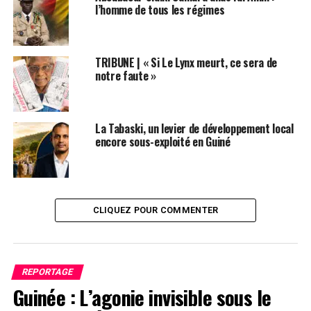
répondre à l’appel du FNDC
l’homme de tous les régimes
NE RATEZ PAS
Sékou Koundouno révèle : «[…] Il nous a dit sous un ton
menaçant : vous devez dissoudre le FNDC… »
TRIBUNE | « Si Le Lynx meurt, ce sera de
notre faute »
La Tabaski, un levier de développement local
encore sous-exploité en Guiné
CLIQUEZ POUR COMMENTER
REPORTAGE
Guinée : L’agonie invisible sous le