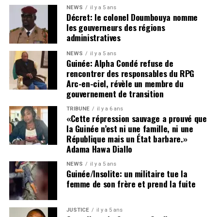
c’est laisser libre cours à des dérives susceptibles de
NEWS
il y a 5 ans
nous entraîner, à terme, dans une spirale d’insécurité,
Décret: le colonel Doumbouya nomme
voire d’instabilité politique et institutionnelle.
les gouverneurs des régions
administratives
Cette tribune se veut également un plaidoyer en faveur de
NEWS
il y a 5 ans
la vérité, de la justice et de l’humanité.
Guinée: Alpha Condé refuse de
rencontrer des responsables du RPG
La disparition de plusieurs figures politiques et
Arc-en-ciel, révèle un membre du
citoyennes — parmi lesquelles Foniké Mengué, Billo Bah,
gouvernement de transition
Habib Marouane Camara, Sadou Nimagan — ainsi que la
TRIBUNE
il y a 6 ans
situation de nombreux détenus, demeure une source de
«Cette répression sauvage a prouvé que
profonde inquiétude nationale.
la Guinée n’est ni une famille, ni une
Le silence entourant leur sort alimente les tensions,
République mais un État barbare.»
Adama Hawa Diallo
nourrit les suspicions et inflige une souffrance durable
aux familles concernées comme à l’opinion publique. Les
NEWS
il y a 5 ans
proches de ces personnes, à l’instar de ceux d’Aliou Bah
Guinée/Insolite: un militaire tue la
femme de son frère et prend la fuite
et de tant d’autres, ont un droit légitime et inaliénable :
celui de savoir où se trouvent les leurs et de connaître la
vérité sur leur sort.
JUSTICE
il y a 5 ans