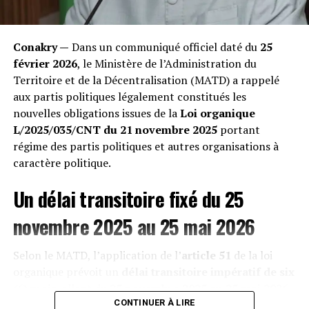
« Nous perdons nos bêtes les unes après les autres.
Quand on les ouvre après leur mort, leur estomac est
Conakry —
Dans un communiqué officiel daté du
25
transformé en un bloc compact de sacs plastiques
février 2026
, le Ministère de l’Administration du
impossibles à digérer », témoigne un éleveur impuissant
Territoire et de la Décentralisation (MATD) a rappelé
rencontré lors de notre enquête. Les vétérinaires
aux partis politiques légalement constitués les
confirment une hausse exponentielle des occlusions
nouvelles obligations issues de la
Loi organique
intestinales mortelles, décimant une économie pastorale
L/2025/035/CNT du 21 novembre 2025
portant
déjà fragile. »
régime des partis politiques et autres organisations à
caractère politique.
Un délai transitoire fixé du 25
novembre 2025 au 25 mai 2026
Selon le MATD, l’application de l’
article 51
de la loi
organique prévoit un
délai transitoire impératif de six
(6) mois
, allant du
25 novembre 2025 au 25 mai 2026
,
afin de permettre aux formations politiques de se
CONTINUER À LIRE