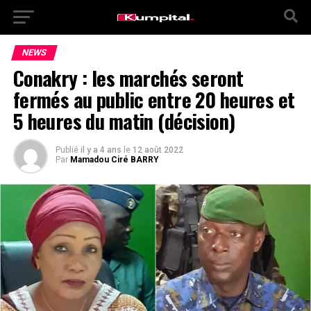
NEWS
Conakry : les marchés seront
fermés au public entre 20 heures et
5 heures du matin (décision)
Publié
il y a 4 ans
le
12 août 2022
Par
Mamadou Ciré BARRY