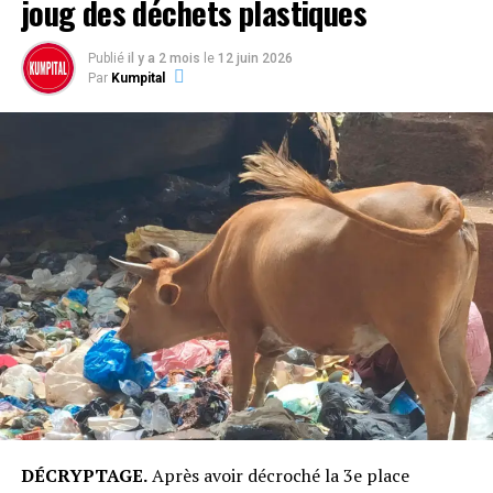
joug des déchets plastiques
Publié
il y a 2 mois
le
12 juin 2026
Par
Kumpital
DÉCRYPTAGE.
Après avoir décroché la 3e place