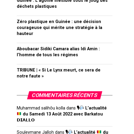
Guinée : L’agonie invisible sous le joug des
déchets plastiques
Zéro plastique en Guinée : une décision
courageuse qui mérite une stratégie à la
hauteur
Aboubacar Sidiki Camara alias Idi Amin :
l’homme de tous les régimes
TRIBUNE | « Si Le Lynx meurt, ce sera de
notre faute »
COMMENTAIRES RÉCENTS
Muhammad salihôu kolla
dans
🎙
L’actualité
du Samedi 13 Août 2022 avec Barkatou
𝗗𝗜𝗔𝗟𝗟𝗢
Souleymane Jalloh
dans
🎙
L’actualité
du