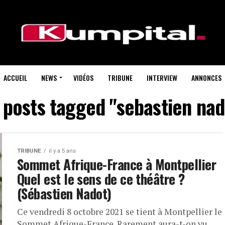
ACCUEIL
NEWS
VIDÉOS
TRIBUNE
INTERVIEW
ANNONCES
l posts tagged "sebastien nad
TRIBUNE
il y a 5 ans
Sommet Afrique-France à Montpellier
Quel est le sens de ce théâtre ?
(Sébastien Nadot)
Ce vendredi 8 octobre 2021 se tient à Montpellier le
Sommet Afrique-France. Rarement aura-t-on vu