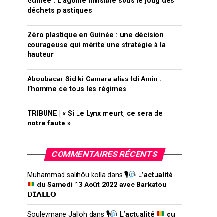
Guinée : L’agonie invisible sous le joug des
déchets plastiques
Zéro plastique en Guinée : une décision
courageuse qui mérite une stratégie à la
hauteur
Aboubacar Sidiki Camara alias Idi Amin :
l’homme de tous les régimes
TRIBUNE | « Si Le Lynx meurt, ce sera de
notre faute »
COMMENTAIRES RÉCENTS
Muhammad salihôu kolla
dans
🎙
L’actualité
du Samedi 13 Août 2022 avec Barkatou
𝗗𝗜𝗔𝗟𝗟𝗢
Souleymane Jalloh
dans
🎙
L’actualité
du