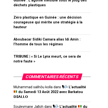
Guinée : L’agonie invisible sous le joug des
déchets plastiques
Zéro plastique en Guinée : une décision
courageuse qui mérite une stratégie à la
hauteur
Aboubacar Sidiki Camara alias Idi Amin :
l’homme de tous les régimes
TRIBUNE | « Si Le Lynx meurt, ce sera de
notre faute »
COMMENTAIRES RÉCENTS
Muhammad salihôu kolla
dans
🎙
L’actualité
du Samedi 13 Août 2022 avec Barkatou
𝗗𝗜𝗔𝗟𝗟𝗢
Souleymane Jalloh
dans
🎙
L’actualité
du