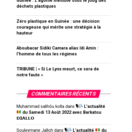
Guinée : L’agonie invisible sous le joug des
déchets plastiques
Zéro plastique en Guinée : une décision
courageuse qui mérite une stratégie à la
hauteur
Aboubacar Sidiki Camara alias Idi Amin :
l’homme de tous les régimes
TRIBUNE | « Si Le Lynx meurt, ce sera de
notre faute »
COMMENTAIRES RÉCENTS
Muhammad salihôu kolla
dans
🎙
L’actualité
du Samedi 13 Août 2022 avec Barkatou
𝗗𝗜𝗔𝗟𝗟𝗢
Souleymane Jalloh
dans
🎙
L’actualité
du