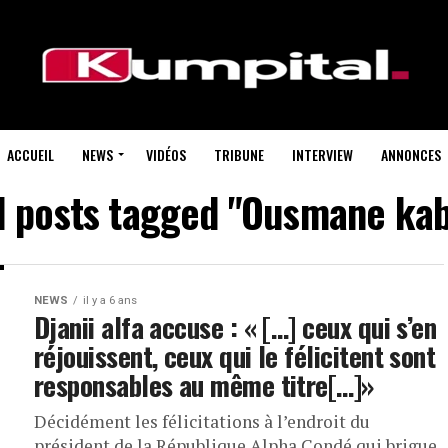
ACCUEIL
NEWS
VIDÉOS
TRIBUNE
INTERVIEW
ANNONCES
l posts tagged "Ousmane ka
NEWS
il y a 6 ans
Djanii alfa accuse : « […] ceux qui s’en
réjouissent, ceux qui le félicitent sont
responsables au même titre[…]»
Décidément les félicitations à l’endroit du
président de la République Alpha Condé qui brigue