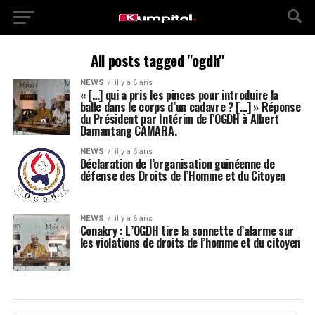
All posts tagged "ogdh"
NEWS
il y a 6 ans
« […] qui a pris les pinces pour introduire la
balle dans le corps d’un cadavre ? […] » Réponse
du Président par Intérim de l’OGDH à Albert
Damantang CAMARA.
NEWS
il y a 6 ans
Déclaration de l’organisation guinéenne de
défense des Droits de l’Homme et du Citoyen
NEWS
il y a 6 ans
Conakry : L’OGDH tire la sonnette d’alarme sur
les violations de droits de l’homme et du citoyen