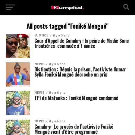
All posts tagged "Foniké Mengué"
JUSTICE
il y a 5 ans
Cour d’Appel de Conakry : la peine de Madic Sans
frontières commuée à 1 année
NEWS
il y a 5 ans
Distinction : Dépuis la prison, l’activiste Oumar
Sylla Foniké Mengué décroche un prix
NEWS
il y a 6 ans
TPI de Mafanko : Foniké Menguè condamné
NEWS
il y a 6 ans
Conakry: Le procès de l’activiste Foniké
Mengué vient d’être programmé