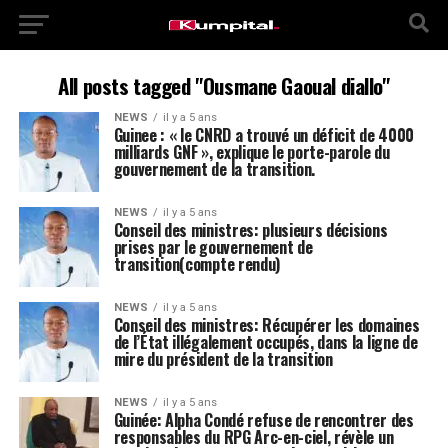
All posts tagged "Ousmane Gaoual diallo"
NEWS
il y a 5 ans
Guinee : « le CNRD a trouvé un déficit de 4000
milliards GNF », explique le porte-parole du
gouvernement de la transition.
NEWS
il y a 5 ans
Conseil des ministres: plusieurs décisions
prises par le gouvernement de
transition(compte rendu)
NEWS
il y a 5 ans
Conseil des ministres: Récupérer les domaines
de l’État illégalement occupés, dans la ligne de
mire du président de la transition
NEWS
il y a 5 ans
Guinée: Alpha Condé refuse de rencontrer des
responsables du RPG Arc-en-ciel, révèle un