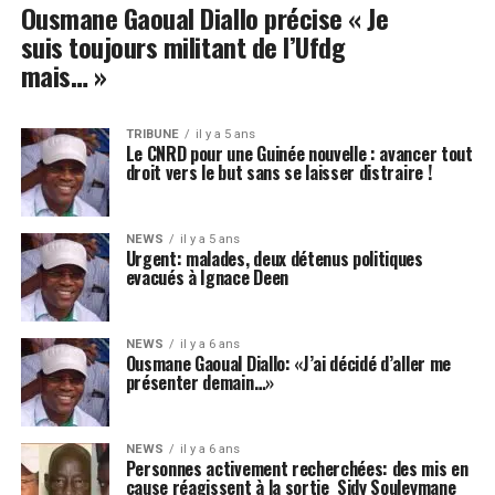
Ousmane Gaoual Diallo précise « Je
suis toujours militant de l’Ufdg
mais… »
TRIBUNE
il y a 5 ans
Le CNRD pour une Guinée nouvelle : avancer tout
droit vers le but sans se laisser distraire !
NEWS
il y a 5 ans
Urgent: malades, deux détenus politiques
evacués à Ignace Deen
NEWS
il y a 6 ans
Ousmane Gaoual Diallo: «J’ai décidé d’aller me
présenter demain…»
NEWS
il y a 6 ans
Personnes activement recherchées: des mis en
cause réagissent à la sortie Sidy Souleymane